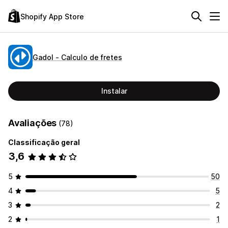
Shopify App Store
Gadol ‑ Calculo de fretes
Instalar
Avaliações
(78)
Classificação geral
3,6
5
50
4
5
3
2
2
1