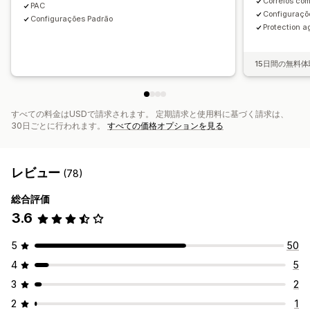
Correios com
PAC
Configuraçõ
Configurações Padrão
Protection ag
15日間の無料体
すべての料金はUSDで請求されます。 定期請求と使用料に基づく請求は、
30日ごとに行われます。
すべての価格オプションを見る
レビュー
(78)
総合評価
3.6
5
50
4
5
3
2
2
1