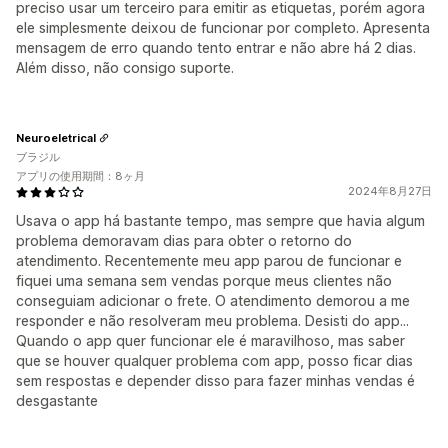
preciso usar um terceiro para emitir as etiquetas, porém agora
ele simplesmente deixou de funcionar por completo. Apresenta
mensagem de erro quando tento entrar e não abre há 2 dias.
Além disso, não consigo suporte.
Neuroeletrical
ブラジル
アプリの使用期間：8ヶ月
2024年8月27日
Usava o app há bastante tempo, mas sempre que havia algum
problema demoravam dias para obter o retorno do
atendimento. Recentemente meu app parou de funcionar e
fiquei uma semana sem vendas porque meus clientes não
conseguiam adicionar o frete. O atendimento demorou a me
responder e não resolveram meu problema. Desisti do app...
Quando o app quer funcionar ele é maravilhoso, mas saber
que se houver qualquer problema com app, posso ficar dias
sem respostas e depender disso para fazer minhas vendas é
desgastante