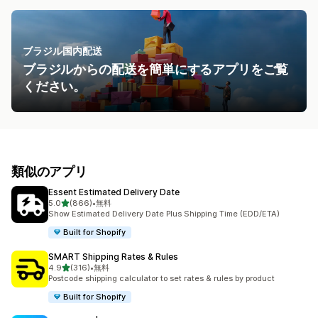
ブラジル国内配送
ブラジルからの配送を簡単にするアプリをご覧
ください。
類似のアプリ
Essent Estimated Delivery Date
5つ星中
5.0
(866)
•
無料
合計レビュー数：866件
Show Estimated Delivery Date Plus Shipping Time (EDD/ETA)
Built for Shopify
SMART Shipping Rates & Rules
5つ星中
4.9
(316)
•
無料
合計レビュー数：316件
Postcode shipping calculator to set rates & rules by product
Built for Shopify