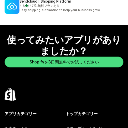
Sendcloud | Shipping Platform
5つ星中
4.6
(477)
•
無料プランあり
合計レビュー数：477件
Easy shipping automation to help your business grow.
使ってみたいアプリがあり
ましたか？
Shopifyを3日間無料でお試しください
アプリカテゴリー
トップカテゴリー