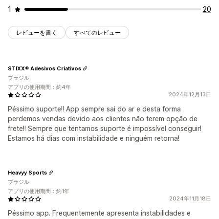
1
20
レビューを書く
すべてのレビュー
STIXX® Adesivos Criativos
ブラジル
アプリの使用期間：約4年
2024年12月13日
Péssimo suporte!! App sempre sai do ar e desta forma
perdemos vendas devido aos clientes não terem opção de
frete!! Sempre que tentamos suporte é impossível conseguir!
Estamos há dias com instabilidade e ninguém retorna!
Heavyy Sports
ブラジル
アプリの使用期間：約1年
2024年11月18日
Péssimo app. Frequentemente apresenta instabilidades e