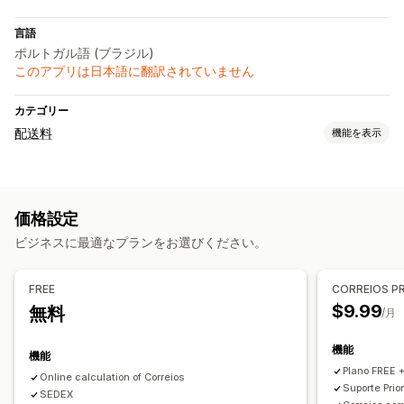
言語
ポルトガル語 (ブラジル)
このアプリは日本語に翻訳されていません
カテゴリー
配送料
機能を表示
レート計算
配送業者ベース
郵便番号
価格設定
カスタマイズ
ビジネスに最適なプランをお選びください。
カスタムルール
FREE
CORREIOS P
$9.99
無料
/月
機能
機能
Plano FREE 
Online calculation of Correios
Suporte Prior
SEDEX