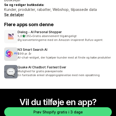
Se og rediger butiksdata:
Kunder, produkter, rabatter, Webshop, tilpassede data
Se detaljer
Flere apps som denne
Dialog ‑ AI Personal Shopper
ud af 5 stjerner
5,0
(35)
•
Gratis abonnement tilgængeligt
35 anmeldelser i alt
Øg konverteringerne med en Amazon-inspireret Rufus-agent.
N3 Smart Search AI
$99 pr. år
AI-chat-widget, der hjælper kunder med at finde og købe produkter
Quake AI Chadbot: Fastest Ever
Mulighed for gratis prøveperiode
En fantastisk enkel shoppingoplevelse med nem opsætning.
Vil du tilføje en app?
Prøv Shopify gratis i 3 dage