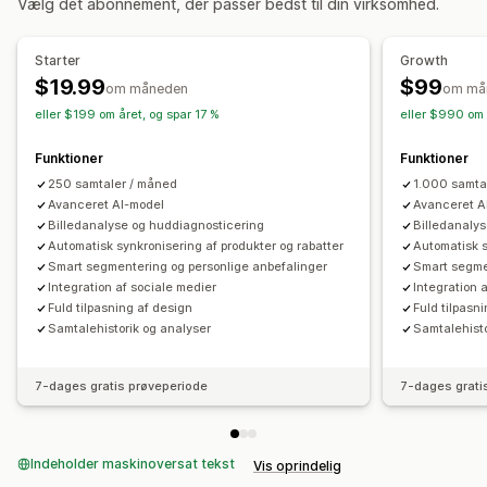
Vælg det abonnement, der passer bedst til din virksomhed.
Automatiske svar
Rabatter
Ofte stillede spørgsmål
Hilsner
Starter
Growth
Produktanbefalinger
Hurtige svar
Krydssalg
Mersalg
$19.99
$99
om måneden
om må
Spørgeundersøgelser
eller $199 om året, og spar 17 %
eller $990 om 
Tilpasning
Funktioner
Funktioner
Farve og skrifttype
Emojis og klistermærker
Chatvindue
250 samtaler / måned
1.000 samta
Velkomsthilsner
Avanceret AI-model
Chattildeling
Chatflows
Agentavatar
Avanceret A
Billedanalyse og huddiagnosticering
Billedanaly
Automatisk synkronisering af produkter og rabatter
Automatisk s
Smart segmentering og personlige anbefalinger
Smart segme
Integration af sociale medier
Integration 
Fuld tilpasning af design
Fuld tilpasn
Samtalehistorik og analyser
Samtalehisto
7-dages gratis prøveperiode
7-dages grati
Indeholder maskinoversat tekst
Vis oprindelig