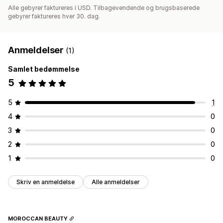
Alle gebyrer faktureres i USD. Tilbagevendende og brugsbaserede
gebyrer faktureres hver 30. dag.
Anmeldelser
(1)
Samlet bedømmelse
5
5
1
4
0
3
0
2
0
1
0
Skriv en anmeldelse
Alle anmeldelser
MOROCCAN BEAUTY