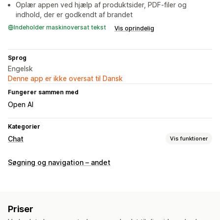
Oplær appen ved hjælp af produktsider, PDF-filer og
indhold, der er godkendt af brandet
Indeholder maskinoversat tekst
Vis oprindelig
Sprog
Engelsk
Denne app er ikke oversat til Dansk
Fungerer sammen med
Open AI
Kategorier
Chat
Vis funktioner
Beskeder i realtid
Søgning og navigation – andet
Chatbotter med kunstig intelligens
Livechat
Chat via mail
Talesupport
Sociale medier
Filupload
Flere sprog
Oversættelse i realtid
Pushmeddelelser
Adfærdssporing
Priser
Agentanalyser
Kundeindblik