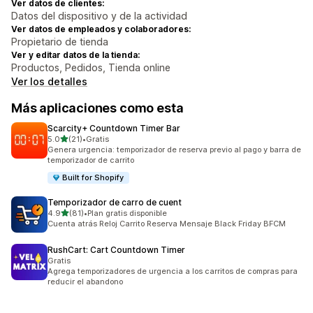
Ver datos de clientes:
Datos del dispositivo y de la actividad
Ver datos de empleados y colaboradores:
Propietario de tienda
Ver y editar datos de la tienda:
Productos, Pedidos, Tienda online
Ver los detalles
Más aplicaciones como esta
Scarcity+ Countdown Timer Bar
de 5 estrellas
5.0
(21)
•
Gratis
21 reseñas en total
Genera urgencia: temporizador de reserva previo al pago y barra de
temporizador de carrito
Built for Shopify
Temporizador de carro de cuent
de 5 estrellas
4.9
(81)
•
Plan gratis disponible
81 reseñas en total
Cuenta atrás Reloj Carrito Reserva Mensaje Black Friday BFCM
RushCart: Cart Countdown Timer
Gratis
Agrega temporizadores de urgencia a los carritos de compras para
reducir el abandono