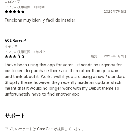
コロンビア
アプリの使用期間：約1時間
2026年7月8日
Funciona muy bien. y fácil de instalar.
ACE Races
イギリス
アプリの使用期間：3年以上
編集日：2025年3月6日
I have been using this app for years - it sends an urgency for
customers to purchase there and then rather than go away
and think about it. Works well if you are using a new / standard
Shopify theme however they recently made an update which
meant that it would no longer work with my Debut theme so
unfortunately have to find another app.
サポート
アプリのサポートは Care Cart が提供しています。