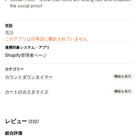
the social proof
言語
英語
このアプリは日本語に翻訳されていません
連携対象システム・アプリ
Shopify管理者ページ
カテゴリー
カウントダウンタイマー
機能を表示
表示オプション
カートのカスタマイズ
機能を表示
色とフォント
カスタムテキスト
カートページ
商品ページ
カートの表示
タイミングオプション
カウントダウンタイマー
定期
スケジュール式
日付範囲
固定終了日
固定時刻
一度限り
レビュー
(232)
タイマータイプ
総合評価
日替わりセール
フラッシュセール
期間限定プロモーション