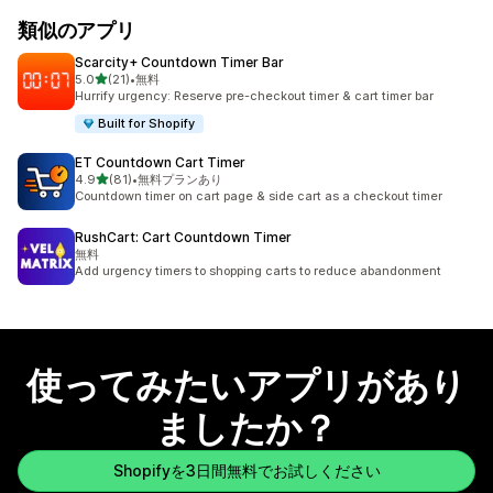
類似のアプリ
Scarcity+ Countdown Timer Bar
5つ星中
5.0
(21)
•
無料
合計レビュー数：21件
Hurrify urgency: Reserve pre-checkout timer & cart timer bar
Built for Shopify
ET Countdown Cart Timer
5つ星中
4.9
(81)
•
無料プランあり
合計レビュー数：81件
Countdown timer on cart page & side cart as a checkout timer
RushCart: Cart Countdown Timer
無料
Add urgency timers to shopping carts to reduce abandonment
使ってみたいアプリがあり
ましたか？
Shopifyを3日間無料でお試しください