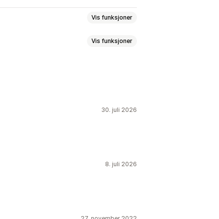
Vis funksjoner
Vis funksjoner
andlekurvside
Produktsider
Fast sluttdato
Fast minutt
Éngangs
30. juli 2026
t kampanje
Utløpsdato
8. juli 2026
27. november 2022