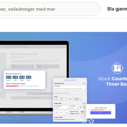
Bla gjen
ri med fremhevede bilder