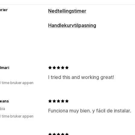
rier
Nedtellingstimer
Visningsalternativer
Handlekurvtilpasning
Farge og skrifttype
Tilpasset tekst
H
Handlekurv-visning
Tidtakeralternativer
Nedtellinger
Gjentakende
Planlagt
Datointervall
Tidtakertype
lmari
Daglige tilbud
Lynsalg
Tidsbegrense
I tried this and working great!
Spesiell hendelse
Produktlansering
1 time bruker appen
Jeans
bia
Funciona muy bien. y fácil de instalar.
1 time bruker appen