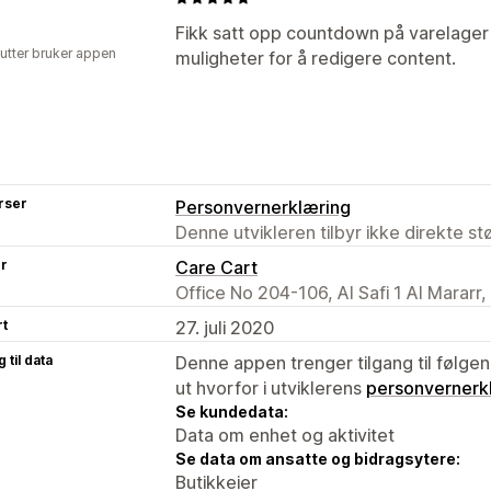
Fikk satt opp countdown på varelager 
utter bruker appen
muligheter for å redigere content.
rser
Personvernerklæring
Denne utvikleren tilbyr ikke direkte s
er
Care Cart
Office No 204-106, Al Safi 1 Al Mararr
rt
27. juli 2020
 til data
Denne appen trenger tilgang til følgen
ut hvorfor i utviklerens
personvernerk
Se kundedata:
Data om enhet og aktivitet
Se data om ansatte og bidragsytere:
Butikkeier