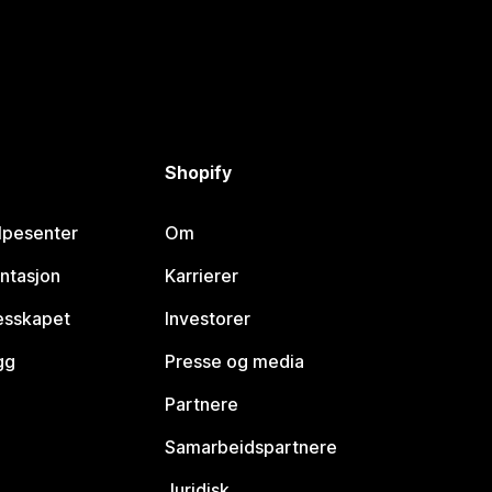
Shopify
lpesenter
Om
ntasjon
Karrierer
lesskapet
Investorer
gg
Presse og media
Partnere
Samarbeidspartnere
Juridisk