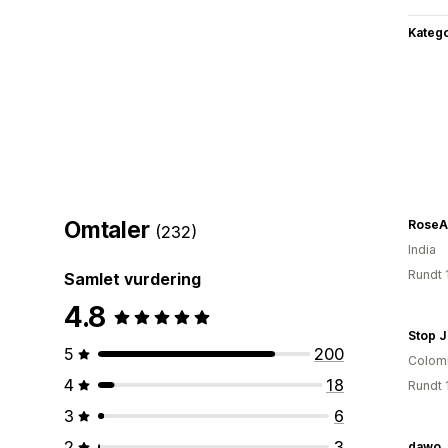
Katego
Omtaler
RoseA
(232)
India
Rundt 
Samlet vurdering
4.8
Stop 
5
200
Colom
4
18
Rundt 
3
6
2
3
dawo