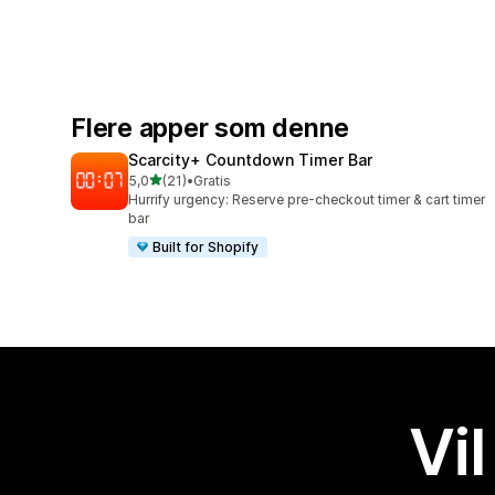
Flere apper som denne
Scarcity+ Countdown Timer Bar
av 5 stjerner
5,0
(21)
•
Gratis
Totalt 21 omtaler
Hurrify urgency: Reserve pre-checkout timer & cart timer
bar
Built for Shopify
Vil