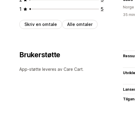
Norge
1
5
35 min
Skriv en omtale
Alle omtaler
Brukerstøtte
Ressu
App-støtte leveres av Care Cart.
Utvikl
Lanse
Tilgang