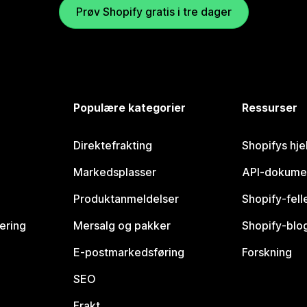
Prøv Shopify gratis i tre dager
Populære kategorier
Ressurser
Direktefrakting
Shopifys hje
Markedsplasser
API-dokume
Produktanmeldelser
Shopify-fel
vering
Mersalg og pakker
Shopify-blo
E-postmarkedsføring
Forskning
SEO
Frakt