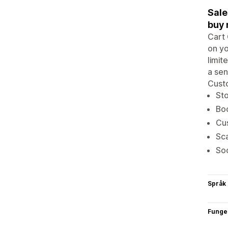
Sale
buy 
Cart
on yo
limit
a sen
Custo
St
Boo
Cus
Sca
Soc
Språk
Funge