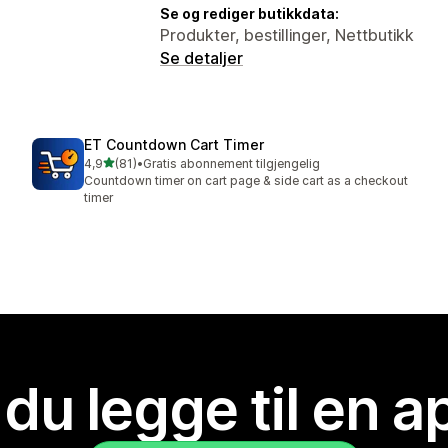
Se og rediger butikkdata:
Produkter, bestillinger, Nettbutikk
Se detaljer
ET Countdown Cart Timer
av 5 stjerner
4,9
(81)
•
Gratis abonnement tilgjengelig
Totalt 81 omtaler
Countdown timer on cart page & side cart as a checkout
timer
 du legge til en 