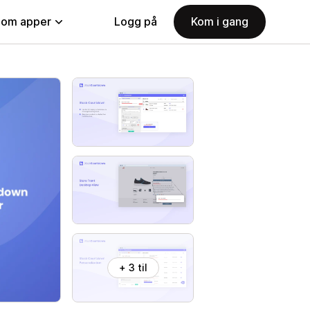
nom apper
Logg på
Kom i gang
+ 3 til