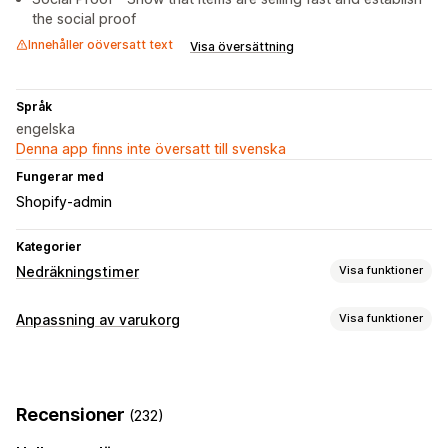
the social proof
Innehåller oöversatt text
Visa översättning
Språk
engelska
Denna app finns inte översatt till svenska
Fungerar med
Shopify-admin
Kategorier
Nedräkningstimer
Visa funktioner
Visningsalternativ
Anpassning av varukorg
Visa funktioner
Färger och teckensnitt
Anpassad text
Varukorgssida
Varukorgsvisning
Produktsidor
Nedräkningstimer
Alternativ för tajming
Recensioner
(232)
Återkommande
Schemalagda
Datumintervall