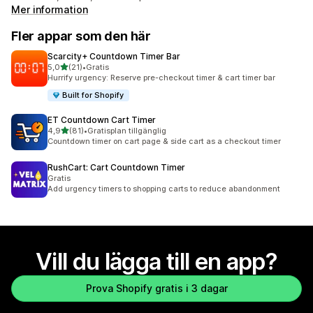
Mer information
Fler appar som den här
Scarcity+ Countdown Timer Bar
av 5 stjärnor
5,0
(21)
•
Gratis
21 recensioner totalt
Hurrify urgency: Reserve pre-checkout timer & cart timer bar
Built for Shopify
ET Countdown Cart Timer
av 5 stjärnor
4,9
(81)
•
Gratisplan tillgänglig
81 recensioner totalt
Countdown timer on cart page & side cart as a checkout timer
RushCart: Cart Countdown Timer
Gratis
Add urgency timers to shopping carts to reduce abandonment
Vill du lägga till en app?
Prova Shopify gratis i 3 dagar