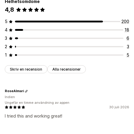
Helhetsomdöme
Fast slutdatum
Fast antal minuter
Engångshändelse
4,8
Timer-typ
5
200
Dagliga erbjudanden
Blixtreor
Tidsbegränsad kampanj
4
18
Utgångsdatum
Specialevenemang
Produktlansering
3
6
2
3
1
5
Skriv en recension
Alla recensioner
RoseAlmari
Indien
Ungefär en timme användning av appen
30 juli 2026
I tried this and working great!