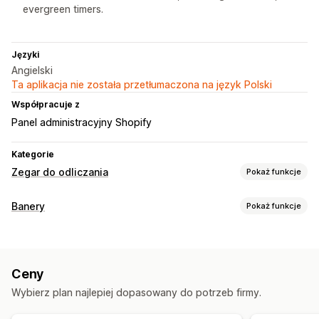
evergreen timers.
Języki
Angielski
Ta aplikacja nie została przetłumaczona na język Polski
Współpracuje z
Panel administracyjny Shopify
Kategorie
Zegar do odliczania
Pokaż funkcje
Opcje wyświetlania
Banery
Pokaż funkcje
Kolor i czcionka
Niestandardowy tekst
Typ banera
Pozycja niestandardowa
Pasek ogłoszeń
Przypięty baner
Pasek ogłoszeń
Pasek z wieloma ogłoszeniami
Animacje
Strona koszyka
Strony docelowe
Ceny
Powiadomienie
Strona produktu
Promocyjny
Odliczanie
Strony produktu
Wybierz plan najlepiej dopasowany do potrzeb firmy.
Dostosowanie
Opcje liczenia czasu