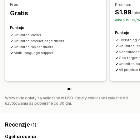
Pozycja banera
Animacje
Przypięte wyświetlanie
Zaplanowana
Zakres dat
Resetowane po wizycie
Free
Premium
Linki i przyciski
Tła
Kolor i czcionka
Niestandardowy CSS
Z określoną datą końcową
$1.99
Gratis
/mie
Emotikony
Wielojęzyczne
Z czasem określonym co do minuty
Jednorazowe
albo $19.99/ro
Responsywność na urządzeniach mobilnych
Planowanie
Na podstawie sesji
Sesja ograniczona czasowo
Funkcje
Funkcje
Targetowanie geograficzne
Targetowanie kampanii
Unlimited Views
Typ licznika czasu
Everything i
Unlimited product page timers
Codzienne okazje
Szybka wyprzedaż
Unlimited la
Unlimited top bar timers
Scheduled t
Multi-language support
Promocja ograniczona czasowo
Data wygaśnięcia
Geo-targeti
Wydarzenie specjalne
Zamówienia w przedsprzedaży
Unlimited ca
All premium 
Wprowadzenie produktu na rynek
Realizacja zakupu
Ostateczny termin wysyłki
Uruchomienie sklepu
Wszystkie opłaty są naliczane w USD. Opłaty cykliczne i zależne od
użytkowania są pobierane co 30 dni.
Recenzje
(1)
Ogólna ocena