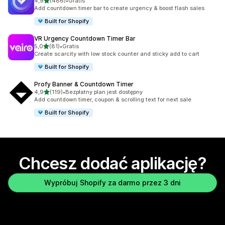
na 5 gwiazdek
4,9
(486)
•
Gratis
Łączna liczba recenzji: 486
Add countdown timer bar to create urgency & boost flash sales
Built for Shopify
VR Urgency Countdown Timer Bar
na 5 gwiazdek
5,0
(81)
•
Gratis
Łączna liczba recenzji: 81
Create scarcity with low stock counter and sticky add to cart
Built for Shopify
Profy Banner & Countdown Timer
na 5 gwiazdek
4,9
(119)
•
Bezpłatny plan jest dostępny
Łączna liczba recenzji: 119
Add countdown timer, coupon & scrolling text for next sale
Built for Shopify
Chcesz dodać aplikację?
Wypróbuj Shopify za darmo przez 3 dni