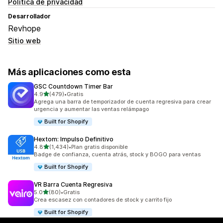
Política de privacidad
Desarrollador
Revhope
Sitio web
Más aplicaciones como esta
GSC Countdown Timer Bar
de 5 estrellas
4.9
(479)
•
Gratis
479 reseñas en total
Agrega una barra de temporizador de cuenta regresiva para crear
urgencia y aumentar las ventas relámpago
Built for Shopify
Hextom: Impulso Definitivo
de 5 estrellas
4.8
(1,434)
•
Plan gratis disponible
1434 reseñas en total
Badge de confianza, cuenta atrás, stock y BOGO para ventas
Built for Shopify
VR Barra Cuenta Regresiva
de 5 estrellas
5.0
(80)
•
Gratis
80 reseñas en total
Crea escasez con contadores de stock y carrito fijo
Built for Shopify