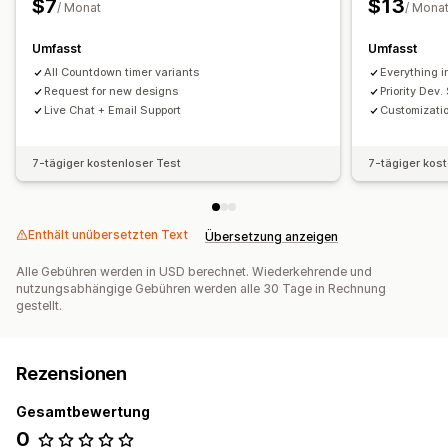
$7
$13
/ Monat
/ Mona
Umfasst
Umfasst
All Countdown timer variants
Everything i
Request for new designs
Priority Dev.
Live Chat + Email Support
Customizati
7-tägiger kostenloser Test
7-tägiger kos
Enthält unübersetzten Text
Übersetzung anzeigen
Alle Gebühren werden in USD berechnet. Wiederkehrende und
nutzungsabhängige Gebühren werden alle 30 Tage in Rechnung
gestellt.
Rezensionen
Gesamtbewertung
0