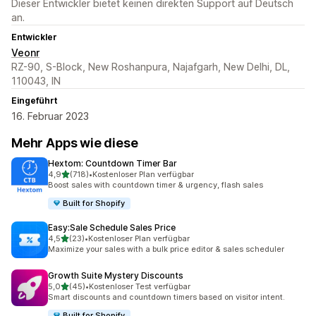
Dieser Entwickler bietet keinen direkten Support auf Deutsch
an.
Entwickler
Veonr
RZ-90, S-Block, New Roshanpura, Najafgarh, New Delhi, DL,
110043, IN
Eingeführt
16. Februar 2023
Mehr Apps wie diese
Hextom: Countdown Timer Bar
von 5 Sternen
4,9
(718)
•
Kostenloser Plan verfügbar
718 Rezensionen insgesamt
Boost sales with countdown timer & urgency, flash sales
Built for Shopify
Easy:Sale Schedule Sales Price
von 5 Sternen
4,5
(23)
•
Kostenloser Plan verfügbar
23 Rezensionen insgesamt
Maximize your sales with a bulk price editor & sales scheduler
Growth Suite Mystery Discounts
von 5 Sternen
5,0
(45)
•
Kostenloser Test verfügbar
45 Rezensionen insgesamt
Smart discounts and countdown timers based on visitor intent.
Built for Shopify