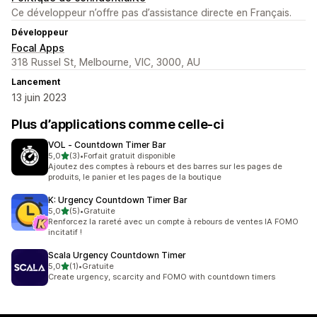
Ce développeur n’offre pas d’assistance directe en Français.
Développeur
Focal Apps
318 Russel St, Melbourne, VIC, 3000, AU
Lancement
13 juin 2023
Plus d’applications comme celle-ci
VOL ‑ Countdown Timer Bar
étoile(s) sur 5
5,0
(3)
•
Forfait gratuit disponible
3 avis au total
Ajoutez des comptes à rebours et des barres sur les pages de
produits, le panier et les pages de la boutique
K: Urgency Countdown Timer Bar
étoile(s) sur 5
5,0
(5)
•
Gratuite
5 avis au total
Renforcez la rareté avec un compte à rebours de ventes IA FOMO
incitatif !
Scala Urgency Countdown Timer
étoile(s) sur 5
5,0
(1)
•
Gratuite
1 avis au total
Create urgency, scarcity and FOMO with countdown timers