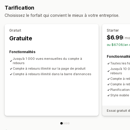
Animations
Page du panier
Pages de destination
Tarification
Pages de produits
Choisissez le forfait qui convient le mieux à votre entreprise.
Options de programmation
Récurrent
Programmé
Plage de dates
Date de fin fixe
Gratuit
Starter
Minute fixe
En fonction de la session
$6.99
Gratuite
/ mo
Session limitée dans le temps
ou $67.08/an 
Fonctionnalités
Type de chronomètre
Fonctionnalit
Jusqu’à 1 000 vues mensuelles du compte à
Offres quotidiennes
Ventes flash
rebours
Toutes les fo
Compte à rebours illimité sur la page de produit
Promotion à durée limitée
Date d’expiration
Jusqu’à 10 
rebours
Compte à rebours illimité dans la barre d’annonces
Événement spécial
Pré-commande
Compte à reb
Lancement de produits
Heure limite d’expédition
Compte à re
Planificatio
Lancement de boutique
Style mobile
Essai gratuit d