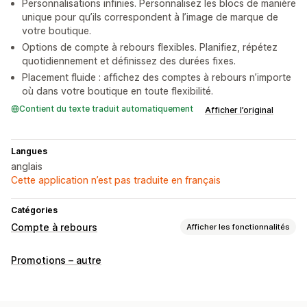
Personnalisations infinies. Personnalisez les blocs de manière
unique pour qu’ils correspondent à l’image de marque de
votre boutique.
Options de compte à rebours flexibles. Planifiez, répétez
quotidiennement et définissez des durées fixes.
Placement fluide : affichez des comptes à rebours n’importe
où dans votre boutique en toute flexibilité.
Contient du texte traduit automatiquement
Afficher l’original
Langues
anglais
Cette application n’est pas traduite en français
Catégories
Compte à rebours
Afficher les fonctionnalités
Options d’affichage
Promotions – autre
Couleur et police
Texte personnalisé
Position personnalisée
Barre d’annonce
Bannière fixe