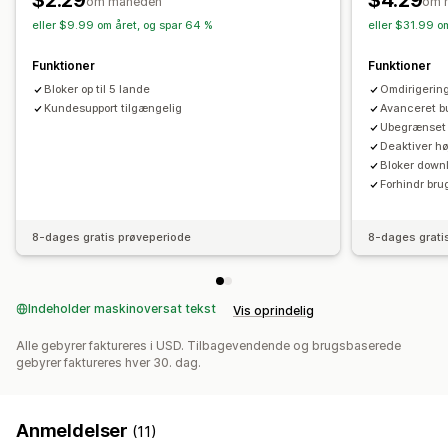
$2.29
$4.29
om måneden
om 
Geolokationsomdirigering
Indentitetsverificering
Webskrabning
Spy-udvidelser
Udviklerværktøjer
eller $9.99 om året, og spar 64 %
eller $31.99 o
Engangsadgangskode (OTP)
Forsikring mod svindel
Tastaturgenveje
Områdeadgang
IP-adgang
Vandmærker
Funktioner
Funktioner
Indholdsbeskyttelse
Validering af efterkrav
Besked om ophavsret
Mailunderretninger
Bloker op til 5 lande
Omdirigering
Spamblokering
Botregistrering
AI-drevet registrering
Kundesupport tilgængelig
Avanceret bu
Svindelfiltre
Automatiserede arbejdsprocesser
Ubegrænset b
Deaktiver hø
Underretninger og analyse
Bloker downl
Appnotifikationer
Forhindr bru
8-dages gratis prøveperiode
8-dages grati
Indeholder maskinoversat tekst
Vis oprindelig
Alle gebyrer faktureres i USD. Tilbagevendende og brugsbaserede
gebyrer faktureres hver 30. dag.
Anmeldelser
(11)