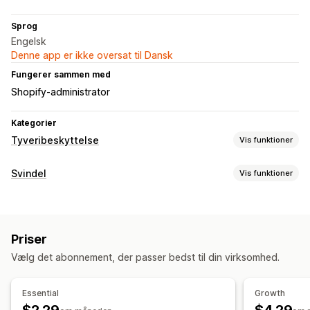
Sprog
Engelsk
Denne app er ikke oversat til Dansk
Fungerer sammen med
Shopify-administrator
Kategorier
Tyveribeskyttelse
Vis funktioner
Beskyttede aktiver
Svindel
Vis funktioner
Produktbeskrivelser
Blogindhold
Billeder
Tekst
Svindeltyper
Digitale aktiver
Butiksdata
Bestsellere
SEO-indhold
Bots
Chargebacks
Falske konti
Betalinger
Phishing
Salgsdata
Kundedata
Kode til website
Priser
Misbrug af gavekort
Levering
Blokerede handlinger
Vælg det abonnement, der passer bedst til din virksomhed.
Forebyggelsesværktøjer
Kopiér og sæt ind
Tekstudvælgelse
Skærmbillede
Validering af ordre
Ordrehold
Annuller automatisk
Udskriv skærm
Højreklik
Download af billede
Essential
Growth
Tilpassede regler
Blokeringslister
Lagring af billede
Træk og slip
Undersøg element