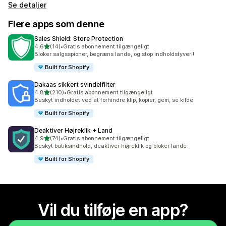
Se detaljer
Flere apps som denne
Sales Shield: Store Protection
ud af 5 stjerner
4,6
(14)
•
Gratis abonnement tilgængeligt
14 anmeldelser i alt
Bloker salgsspioner, begræns lande, og stop indholdstyveri!
Built for Shopify
Dakaas sikkert svindelfilter
ud af 5 stjerner
4,8
(210)
•
Gratis abonnement tilgængeligt
210 anmeldelser i alt
Beskyt indholdet ved at forhindre klip, kopier, gem, se kilde
Built for Shopify
Deaktiver Højreklik + Land
ud af 5 stjerner
4,9
(74)
•
Gratis abonnement tilgængeligt
74 anmeldelser i alt
Beskyt butiksindhold, deaktiver højreklik og bloker lande
Built for Shopify
Vil du tilføje en app?