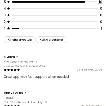
5
10
4
0
3
0
2
0
1
1
Kirjoita arvostelu
Kaikki arvostelut
SIMOVO
Yhdistynyt kuningaskunta
7 kuukautta sovelluksen käyttöä
23. maaliskuu 2026
Great app with fast support when needed
MINTY HOURS
Ranska
Noin 16 tuntia sovelluksen käyttöä
26. elokuu 2025