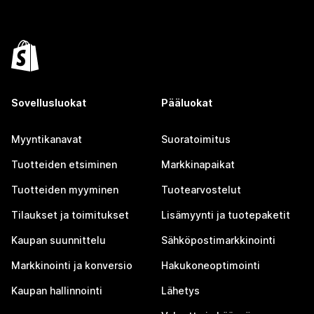
Sovellusluokat
Pääluokat
Myyntikanavat
Suoratoimitus
Tuotteiden etsiminen
Markkinapaikat
Tuotteiden myyminen
Tuotearvostelut
Tilaukset ja toimitukset
Lisämyynti ja tuotepaketit
Kaupan suunnittelu
Sähköpostimarkkinointi
Markkinointi ja konversio
Hakukoneoptimointi
Kaupan hallinnointi
Lähetys