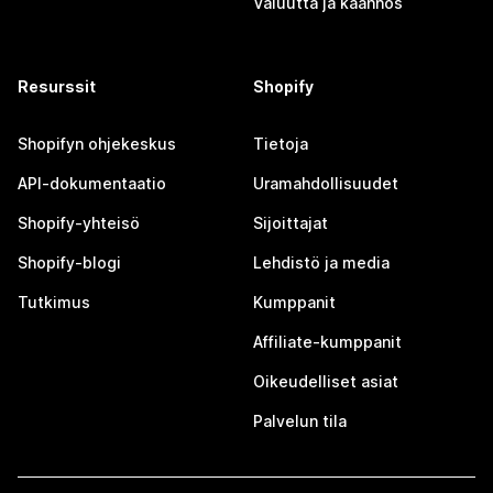
Valuutta ja käännös
Resurssit
Shopify
Shopifyn ohjekeskus
Tietoja
API-dokumentaatio
Uramahdollisuudet
Shopify-yhteisö
Sijoittajat
Shopify-blogi
Lehdistö ja media
Tutkimus
Kumppanit
Affiliate-kumppanit
Oikeudelliset asiat
Palvelun tila