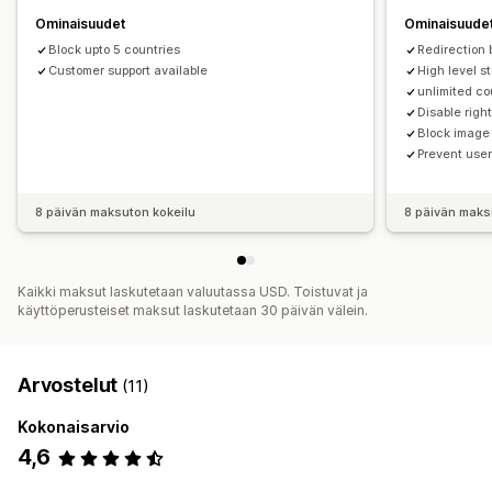
Verkon kaavinta
Vakoilulaajennukset
Kehittäjän työkalut
Ominaisuudet
Ominaisuude
Petosvakuutus
Sisällön suojaus
Näppäinoikotiet
Aluepääsy
IP-pääsy
Vesileimat
Block upto 5 countries
Redirection 
Toimituksen yhteydessä suoritetun maksun vahvistaminen
Tekijänoikeusviesti
Sähköposti-ilmoitukset
Customer support available
High level s
Roskapostin estäminen
Bottien tunnistus
unlimited co
Tekoälytunnistus
Petossuodattimet
Disable right
Block image
Automaattiset työnkulut
Prevent user
Hälytykset ja analytiikka
Sovellusilmoitukset
8 päivän maksuton kokeilu
8 päivän maks
Kaikki maksut laskutetaan valuutassa USD. Toistuvat ja
käyttöperusteiset maksut laskutetaan 30 päivän välein.
Arvostelut
(11)
Kokonaisarvio
4,6