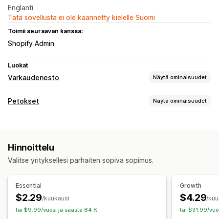
Englanti
Tätä sovellusta ei ole käännetty kielelle Suomi
Toimii seuraavan kanssa:
Shopify Admin
Luokat
Varkaudenesto
Näytä ominaisuudet
Suojattu omaisuus
Petokset
Näytä ominaisuudet
Tuotekuvaukset
Blogisisältö
Kuvat
Teksti
Petostyypit
Digitaalinen omaisuus
Kauppadata
Parhaiten myyvät
Botit
Takaisinperinnät
Tekaistut tilit
Maksut
SEO-sisältö
Myyntitiedot
Asiakastiedot
Hinnoittelu
Tietojen kalastelu
Lahjakorttien väärinkäyttö
Toimitus
Verkkosivun koodi
Valitse yrityksellesi parhaiten sopiva sopimus.
Ennaltaehkäisyn työkalut
Estetyt toiminnot
Tilausten validointi
Tilausten pitoon laittaminen
Kopioi ja liitä
Tekstin valinta
Ruudunkaappaus
Essential
Growth
Automaattinen peruutus
Mukautetut säännöt
Tulosta näyttö
Toissijainen klikkaus
Kuvan lataus
$2.29
$4.29
/kuukausi
/kuu
Estoluettelot
Geopaikannus-uudelleenohjaukset
Kuvan tallennus
Vedä ja pudota
Tutki elementtiä
tai $9.99/vuosi ja säästä 64 %
tai $31.99/vuo
Henkilöllisyyden vahvistus
Kertakäyttöinen salasana (OTP)