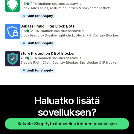
/ 5 tähteä
4,6
(14)
•
Ilmainen sopimus saatavilla
14 arvostelua yhteensä
Block sales spies, restrict countries & stop content theft!
Built for Shopify
Dakaas Fraud Filter Block Bots
/ 5 tähteä
4,8
(210)
•
Ilmainen sopimus saatavilla
210 arvostelua yhteensä
Block Fraud by Disable right click, Block IP & Country Blocker
Built for Shopify
Store Protection & Bot Blocker
/ 5 tähteä
4,9
(75)
•
Ilmainen sopimus saatavilla
75 arvostelua yhteensä
Disable Right Click, Country Blocker, Spy blocker & IP blocker
Built for Shopify
Haluatko lisätä
sovelluksen?
Kokeile Shopifyta ilmaiseksi kolmen päivän ajan