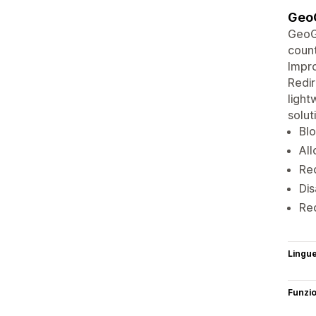
GeoG
GeoGu
count
Impro
Redir
light
solut
Blo
All
Red
Dis
Red
Lingu
Funzi