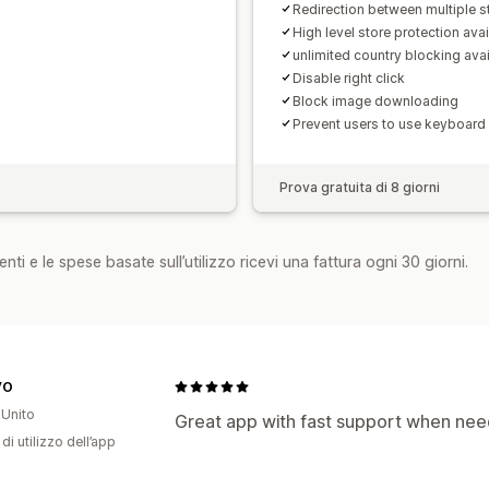
Avvisi e analisi
Redirection between multiple s
Notifiche tramite app
High level store protection avai
unlimited country blocking avai
Disable right click
Block image downloading
Prevent users to use keyboard
Prova gratuita di 8 giorni
nti e le spese basate sull’utilizzo ricevi una fattura ogni 30 giorni.
VO
Unito
Great app with fast support when ne
di utilizzo dell’app