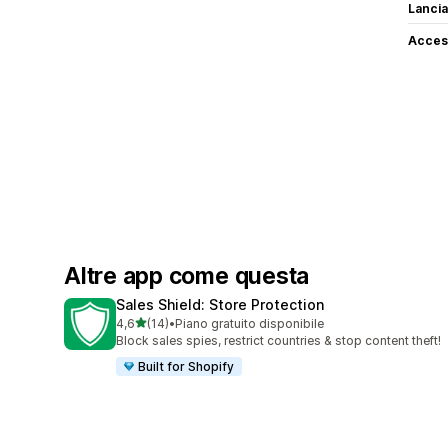
Lancia
Access
Altre app come questa
Sales Shield: Store Protection
stelle su 5
4,6
(14)
•
Piano gratuito disponibile
14 recensioni totali
Block sales spies, restrict countries & stop content theft!
Built for Shopify