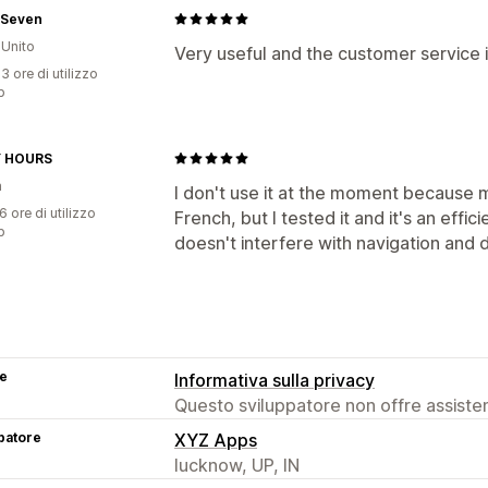
 Seven
Unito
Very useful and the customer service 
3 ore di utilizzo
p
 HOURS
a
I don't use it at the moment because m
6 ore di utilizzo
French, but I tested it and it's an effic
p
doesn't interfere with navigation and d
se
Informativa sulla privacy
Questo sviluppatore non offre assistenz
patore
XYZ Apps
lucknow, UP, IN