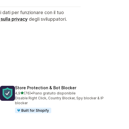
dati per funzionare con il tuo
 sulla privacy
degli sviluppatori.
Store Protection & Bot Blocker
stelle su 5
4,9
(76)
•
Piano gratuito disponibile
76 recensioni totali
Disable Right Click, Country Blocker, Spy blocker & IP
blocker
Built for Shopify