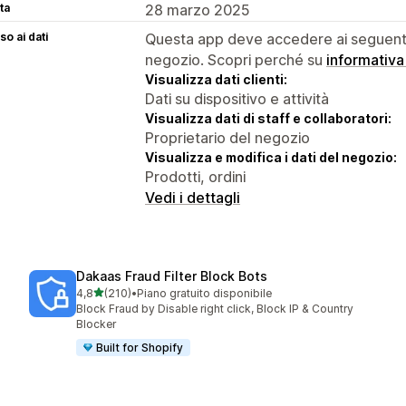
ta
28 marzo 2025
o ai dati
Questa app deve accedere ai seguenti 
negozio. Scopri perché su
informativa
Visualizza dati clienti:
Dati su dispositivo e attività
Visualizza dati di staff e collaboratori:
Proprietario del negozio
Visualizza e modifica i dati del negozio:
Prodotti, ordini
Vedi i dettagli
Dakaas Fraud Filter Block Bots
stelle su 5
4,8
(210)
•
Piano gratuito disponibile
210 recensioni totali
Block Fraud by Disable right click, Block IP & Country
Blocker
Built for Shopify