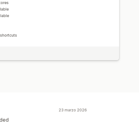
tores
lable
lable
 shortcuts
23 marzo 2026
eded