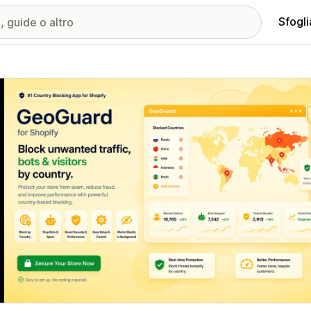
Sfogli
ria immagini in evidenza