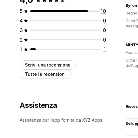
Byron
5
10
Regno 
4
0
Circa 2
dell’ap
3
0
2
0
MINTY
1
1
Franci
Circa 1
Scrivi una recensione
dell’ap
Tutte le recensioni
Assistenza
Risor
Assistenza per l’app fornita da XYZ Apps.
Svilup