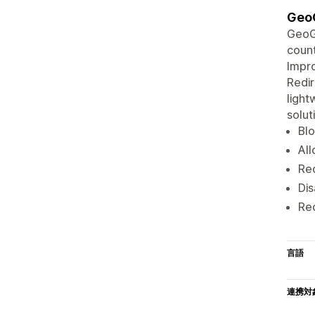
GeoG
GeoGu
count
Impro
Redir
light
solut
Blo
All
Red
Dis
Red
言語
連携対