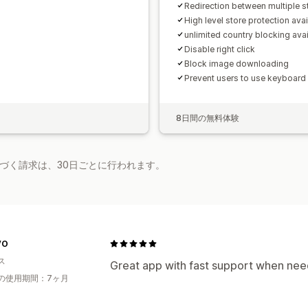
Redirection between multiple s
High level store protection avai
unlimited country blocking avai
Disable right click
Block image downloading
Prevent users to use keyboard
8日間の無料体験
基づく請求は、30日ごとに行われます。
VO
ス
Great app with fast support when ne
の使用期間：7ヶ月