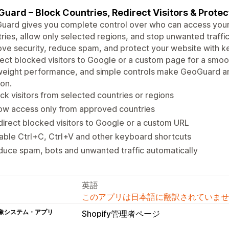
uard – Block Countries, Redirect Visitors & Protec
ard gives you complete control over who can access your w
ries, allow only selected regions, and stop unwanted traffic
ve security, reduce spam, and protect your website with ke
ect blocked visitors to Google or a custom page for a smoo
weight performance, and simple controls make GeoGuard an
ion.
ck visitors from selected countries or regions
ow access only from approved countries
irect blocked visitors to Google or a custom URL
able Ctrl+C, Ctrl+V and other keyboard shortcuts
uce spam, bots and unwanted traffic automatically
英語
このアプリは日本語に翻訳されていませ
象システム・アプリ
Shopify管理者ページ