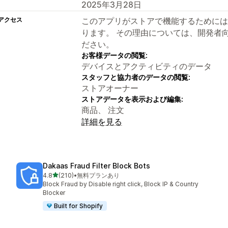
2025年3月28日
アクセス
このアプリがストアで機能するためには
ります。 その理由については、開発者
ださい。
お客様データの閲覧:
デバイスとアクティビティのデータ
スタッフと協力者のデータの閲覧:
ストアオーナー
ストアデータを表示および編集:
商品、 注文
詳細を見る
Dakaas Fraud Filter Block Bots
5つ星中
4.8
(210)
•
無料プランあり
合計レビュー数：210件
Block Fraud by Disable right click, Block IP & Country
Blocker
Built for Shopify