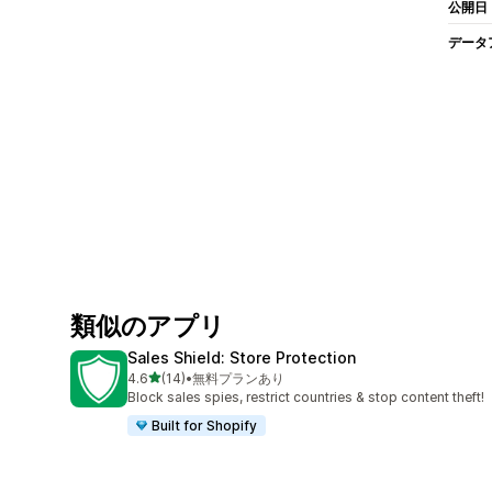
公開日
データ
類似のアプリ
Sales Shield: Store Protection
5つ星中
4.6
(14)
•
無料プランあり
合計レビュー数：14件
Block sales spies, restrict countries & stop content theft!
Built for Shopify