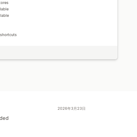
tores
lable
lable
 shortcuts
2026年3月23日
eded