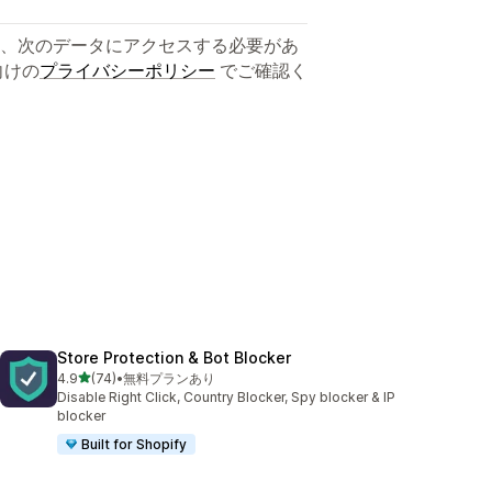
、次のデータにアクセスする必要があ
向けの
プライバシーポリシー
でご確認く
Store Protection & Bot Blocker
5つ星中
4.9
(74)
•
無料プランあり
合計レビュー数：74件
Disable Right Click, Country Blocker, Spy blocker & IP
blocker
Built for Shopify