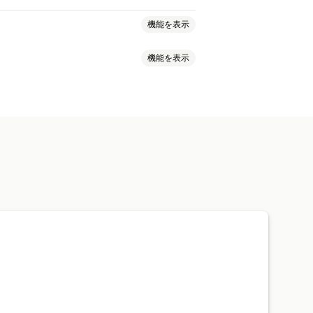
機能を表示
機能を表示
スト
デジタルアセット
ストアデータ
ータ
顧客データ
決済
フィッシング
ャプチャ
画面印刷
右クリック
スタムルール
ブロックリスト
ッグ&ドロップ
要素の検査
認
ワンタイムパスワード (OTP)
開発者向けツール
証
スパムブロック
ボット検出
ス
IPアクセス
電子透かし
動ワークフロー