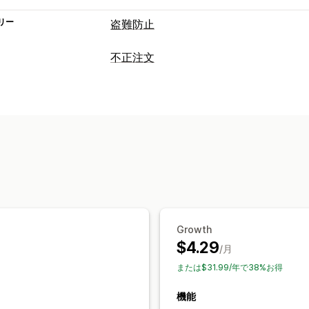
リー
盗難防止
保護されたアセット
不正注文
商品説明
ブログコンテンツ
画像
テキ
不正注文タイプ
ベストセラー
SEOコンテンツ
販売デ
ボット
チャージバック
偽アカウント
ウェブサイトのコード
ギフトカードの悪用
配送
ブロックされたアクション
防止ツール
コピー&ペースト
テキスト選択
画面キ
注文検証
注文保留
自動キャンセル
カ
画像のダウンロード
画像の保存
ドラ
ジオロケーションリダイレクト
本人確
ウェブスクレイピング
スパイ拡張機能
不正注文保険
コンテンツ保護
COD検
キーボードショートカット
地域アクセ
AIによる検出
不正注文フィルター
自
Growth
著作権メッセージ
メールアラート
$4.29
/月
アラートと分析
または$31.99/年で38%お得
アプリ通知
機能