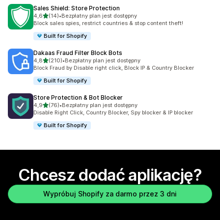
Sales Shield: Store Protection
na 5 gwiazdek
4,6
(14)
•
Bezpłatny plan jest dostępny
Łączna liczba recenzji: 14
Block sales spies, restrict countries & stop content theft!
Built for Shopify
Dakaas Fraud Filter Block Bots
na 5 gwiazdek
4,8
(210)
•
Bezpłatny plan jest dostępny
Łączna liczba recenzji: 210
Block Fraud by Disable right click, Block IP & Country Blocker
Built for Shopify
Store Protection & Bot Blocker
na 5 gwiazdek
4,9
(76)
•
Bezpłatny plan jest dostępny
Łączna liczba recenzji: 76
Disable Right Click, Country Blocker, Spy blocker & IP blocker
Built for Shopify
Chcesz dodać aplikację?
Wypróbuj Shopify za darmo przez 3 dni