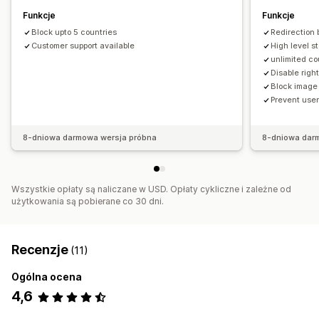
Ekstrakcja danych z witryny
Rozszerzenia szpiegowskie
Funkcje
Funkcje
Przekierowania oparte na geolokalizacji
Narzędzia dla programistów
Skróty klawiszowe
Block upto 5 countries
Redirection 
Weryfikacja tożsamości
Hasło jednorazowe (OTP)
Dostęp z regionu
Dostęp z adresu IP
Znaki wodne
Customer support available
High level s
Ubezpieczenie od oszustw
Ochrona zawartości
Komunikat o prawach autorskich
Alerty e-mail
unlimited co
Weryfikacja płatności przy odbiorze
Blokowanie spamu
Disable right
Block image
Wykrywanie botów
Prevent user
Wykrywanie oparte na sztucznej inteligencji
Filtry oszustw
Zautomatyzowane przepływy pracy
8-dniowa darmowa wersja próbna
8-dniowa dar
Alerty i analizy
Powiadomienia aplikacji
Wszystkie opłaty są naliczane w USD. Opłaty cykliczne i zależne od
użytkowania są pobierane co 30 dni.
Recenzje
(11)
Ogólna ocena
4,6