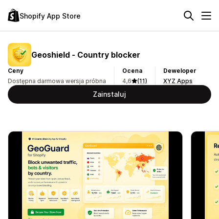
Shopify App Store
Geoshield ‑ Country blocker
Ceny
Ocena
Deweloper
Dostępna darmowa wersja próbna
4,6
(11)
XYZ Apps
Zainstaluj