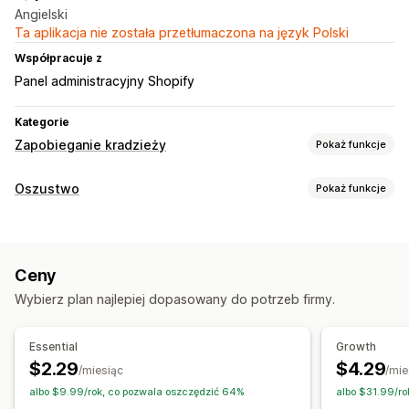
Angielski
Ta aplikacja nie została przetłumaczona na język Polski
Współpracuje z
Panel administracyjny Shopify
Kategorie
Zapobieganie kradzieży
Pokaż funkcje
Zasoby chronione
Oszustwo
Pokaż funkcje
Opisy produktów
Zawartość bloga
Obrazy
Tekst
Typy oszustw
Zasoby cyfrowe
Dane sklepu
Bestsellery
Treści SEO
Boty
Obciążenia zwrotne
Fałszywe konta
Płatności
Dane sprzedaży
Dane klientów
Kod strony internetowej
Ceny
Phishing
Nadużycia związane z kartami prezentowymi
Działania zablokowane
Wybierz plan najlepiej dopasowany do potrzeb firmy.
Dostawa
Kopiowanie i wklejanie
Zaznaczanie tekstu
Narzędzia do zapobiegania
Przechwytywanie zawartości ekranu
Zrzut ekranu
Essential
Growth
Sprawdzanie zamówień
Wstrzymanie zamówień
Right-click
Pobieranie obrazów
Zapisywanie obrazów
$2.29
$4.29
/miesiąc
/mie
Automatyczne anulowanie
Reguły niestandardowe
Przeciągnij i upuść
Inspekcja elementów
albo $9.99/rok, co pozwala oszczędzić 64%
albo $31.99/r
Listy zablokowanych