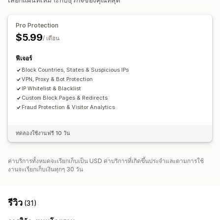
เครื่องมือป้องกัน
การติดตาม
การวิเคราะห์
การตรวจสอบคำสั่งซื้อ
ระงับคำสั่งซื้อ
ยกเลิกอัตโนมัติ
Pro Protection
การตั้งค่าการแปล
กฎที่กำหนดเอง
รายการที่บล็อก
การเปลี่ยนเส้นทาง Geolocation
$5.99
/ เดือน
ตัวเลือกประเทศ
การยืนยันตัวตน
ประกันการทุจริต
การป้องกันเนื้อหา
การตรวจสอบ COD
การบล็อกสแปม
การตรวจจับบอท
ฟีเจอร์
การตรวจจับด้วย AI
Block Countries, States & Suspicious IPs
ตัวกรองการทุจริต
ขั้นตอนการทำงานอัตโนมัติ
VPN, Proxy & Bot Protection
การแจ้งเตือนและการวิเคราะห์
IP Whitelist & Blacklist
Custom Block Pages & Redirects
การแจ้งเตือนที่มีความเสี่ยงสูง
การแจ้งเตือนการเรียกคืนยอดเงิน
Fraud Protection & Visitor Analytics
กิจกรรมที่น่าสงสัย
การแจ้งเตือนที่กำหนดเอง
การแจ้งเตือนการทุจริต
การวิเคราะห์การเรียกคืนยอดเงิน
ทดลองใช้งานฟรี 10 วัน
การวิเคราะห์ผู้เยี่ยมชม
รายงานความเสี่ยง
การแจ้งเตือนของแอป
การแจ้งเตือนทางอีเมล
ค่าบริการทั้งหมดจะเรียกเก็บเป็น USD ค่าบริการที่เกิดขึ้นประจำและตามการใช้
งานจะเรียกเก็บเงินทุกๆ 30 วัน
รีวิว
(31)