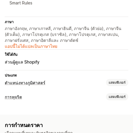
Smart Rules
ภาษา
ภาษาอังกฤษ, ภาษาเกาหลี, ภาษาฮินดี, ภาษาจีน (ตัวย่อ), ภาษาจีน
(ตัวเต็ม), ภาษาโปรตุเกส (บราซิล), ภาษาโปรตุเกส, ภาษาสเปน,
ภาษาฝรั่งเศส, ภาษาอิตาลีและ ภาษาดัตช์
แอปนี้ไม่ได้แปลเป็นภาษาไทย
ใช้ได้กับ
ส่วนผู้ดูแล Shopify
ประเภท
ตำแหน่งทางภูมิศาสตร์
แสดงฟีเจอร์
การบล็อก
การทุจริต
แสดงฟีเจอร์
ประเทศ
รัฐ
เมือง
บอท
ที่อยู่ IP
VPNs
พร็อกซี
ไวต์ลิสต์
ประเภทการทุจริต
การเปลี่ยนเส้นทาง
บอท
การเรียกคืนยอดเงิน
บัญชีปลอม
การชำระเงิน
ฟิชชิ่ง
ที่อยู่ IP
ประเทศ
เปลี่ยนเส้นทางอัตโนมัติ
การกำหนดราคา
การจัดส่ง
เกิดข้อผิดพลาดในการเปลี่ยนเส้นทาง
การเปลี่ยนเส้นทางด้วยตนเอง
เลือกแผนที่เหมาะกับธุรกิจของคุณที่สุด