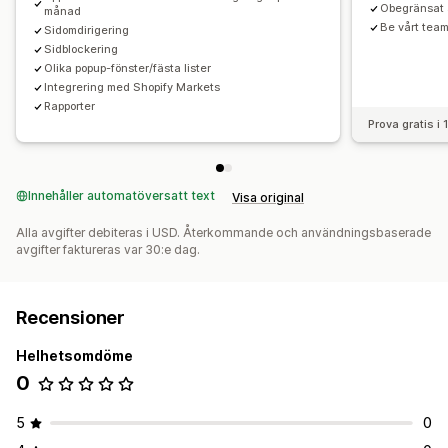
Obegränsat 
månad
Be vårt team
Sidomdirigering
Sidblockering
Olika popup-fönster/fästa lister
Integrering med Shopify Markets
Rapporter
Prova gratis i
Innehåller automatöversatt text
Visa original
Alla avgifter debiteras i USD. Återkommande och användningsbaserade
avgifter faktureras var 30:e dag.
Recensioner
Helhetsomdöme
0
5
0