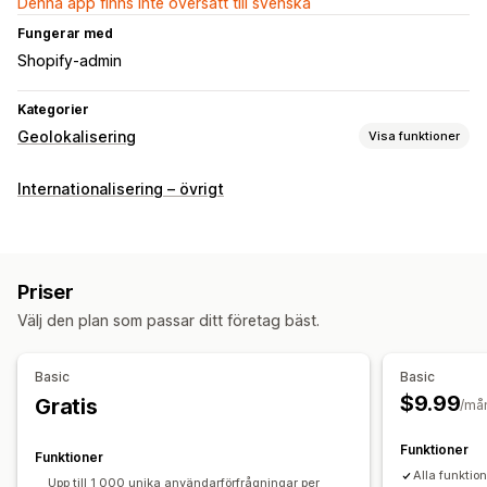
Denna app finns inte översatt till svenska
Fungerar med
Shopify-admin
Kategorier
Geolokalisering
Visa funktioner
Blockering
Internationalisering – övrigt
Länder
IP-adresser
Vitlistor
Omdirigeringar
IP-adress
Land
Popup-widget
Automatisk omdirigering
Priser
Manuell omdirigering
Spårning
Välj den plan som passar ditt företag bäst.
Lokaliseringsinställningar
Basic
Basic
Landval
$9.99
Gratis
/må
Funktioner
Funktioner
Alla funktio
Upp till 1 000 unika användarförfrågningar per