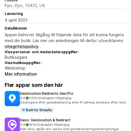
Kyiv, Kyiv, 15432, UA
Lansering
4 april 2023
Dataåtkomst
Appen behöver tillgång till följande data för att kunna fungera
med din butik. Läs mer om anledningen till detta i utvecklarens
integritetspolicy
.
Visa personal- och medarbetaruppgifter:
Butiksägare
Visa butiksuppgifter:
Webbshop
Mer information
Fler appar som den här
Geolocation Redirects Geo:Pro
av 5 stjärnor
4,6
(133)
•
Gratisplan tillgänglig
133 recensioner totalt
Omdirigera efter geolokalisering eller IP-adress, blockera efter land
Built for Shopify
Geos: Geolocation & Redirect
av 5 stjärnor
4,9
(61)
•
Gratisplan tillgänglig
61 recensioner totalt
Rätt land, språk och valuta med geolokaliseringsomdirigeringar