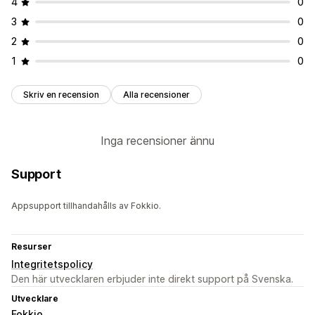
4
0
3
0
2
0
1
0
Skriv en recension
Alla recensioner
Inga recensioner ännu
Support
Appsupport tillhandahålls av Fokkio.
Resurser
Integritetspolicy
Den här utvecklaren erbjuder inte direkt support på Svenska.
Utvecklare
Fokkio