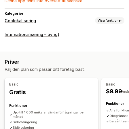
Denna app finns inte översatt till svenska
Kategorier
Geolokalisering
Visa funktioner
Blockering
Internationalisering – övrigt
Länder
IP-adresser
Vitlistor
Omdirigeringar
IP-adress
Land
Popup-widget
Automatisk omdirigering
Priser
Manuell omdirigering
Spårning
Välj den plan som passar ditt företag bäst.
Lokaliseringsinställningar
Basic
Basic
Landval
$9.99
Gratis
/må
Funktioner
Funktioner
Alla funktio
Upp till 1 000 unika användarförfrågningar per
Obegränsat 
månad
Be vårt team
Sidomdirigering
Sidblockering