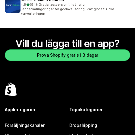
av 5 stjärnor
4,9
(94)
•
Gratis testversion tillgänglig
94 recensioner totalt
Landsomdirigeringar för geolokalisering. Väx globalt + öka
konverteringen
Vill du lägga till en app?
Prova Shopify gratis i 3 dagar
Appkategorier
Toppkategorier
Försäljningskanaler
Dropshipping