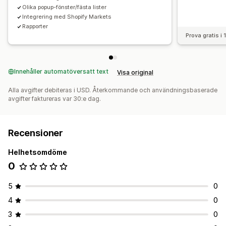
Olika popup-fönster/fästa lister
Integrering med Shopify Markets
Rapporter
Prova gratis i
Innehåller automatöversatt text
Visa original
Alla avgifter debiteras i USD. Återkommande och användningsbaserade
avgifter faktureras var 30:e dag.
Recensioner
Helhetsomdöme
0
5
0
4
0
3
0