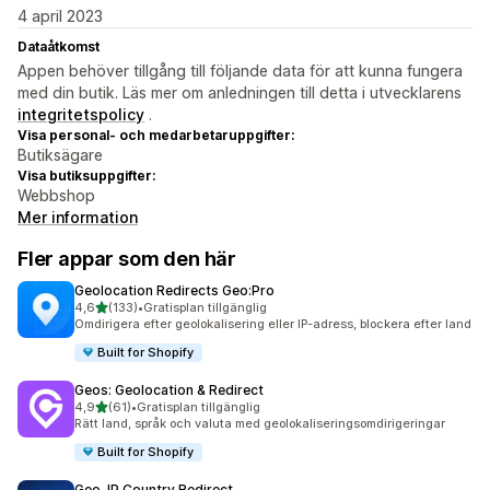
4 april 2023
Dataåtkomst
Appen behöver tillgång till följande data för att kunna fungera
med din butik. Läs mer om anledningen till detta i utvecklarens
integritetspolicy
.
Visa personal- och medarbetaruppgifter:
Butiksägare
Visa butiksuppgifter:
Webbshop
Mer information
Fler appar som den här
Geolocation Redirects Geo:Pro
av 5 stjärnor
4,6
(133)
•
Gratisplan tillgänglig
133 recensioner totalt
Omdirigera efter geolokalisering eller IP-adress, blockera efter land
Built for Shopify
Geos: Geolocation & Redirect
av 5 stjärnor
4,9
(61)
•
Gratisplan tillgänglig
61 recensioner totalt
Rätt land, språk och valuta med geolokaliseringsomdirigeringar
Built for Shopify
Geo‑IP Country Redirect