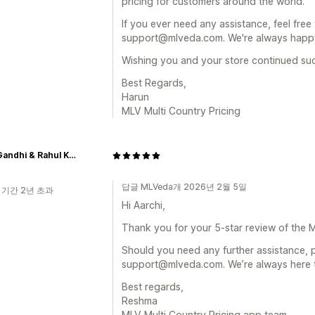
pricing for customers around the world.
If you ever need any assistance, feel free 
support@mlveda.com. We're always happy
Wishing you and your store continued su
Best Regards,
Harun
MLV Multi Country Pricing
Rohit Gandhi & Rahul Khanna
답글 MLVeda개 2026년 2월 5일
 기간 2년 초과
Hi Aarchi,
Thank you for your 5-star review of the 
Should you need any further assistance, p
support@mlveda.com. We’re always here t
Best regards,
Reshma
MLV Multi Country Pricing app team