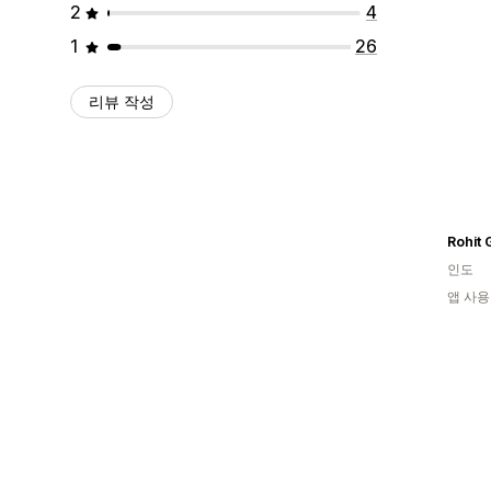
2
4
1
26
리뷰 작성
인도
앱 사용