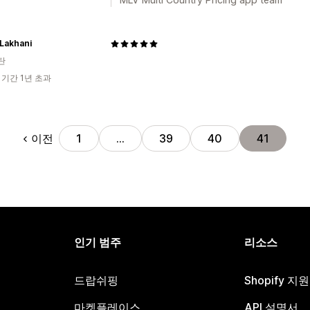
Lakhani
탄
 기간 1년 초과
이전
1
…
39
40
41
인기 범주
리소스
드랍쉬핑
Shopify 지
마켓플레이스
API 설명서