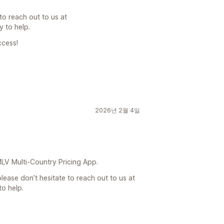
to reach out to us at
 to help.
ccess!
2026년 2월 4일
MLV Multi-Country Pricing App.
lease don’t hesitate to reach out to us at
o help.