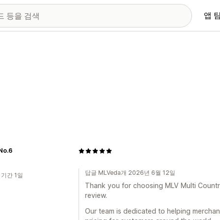
앱 
No.6
답글 MLVeda개 2026년 6월 12일
 기간 1일
Thank you for choosing MLV Multi Country 
review.
Our team is dedicated to helping merchan