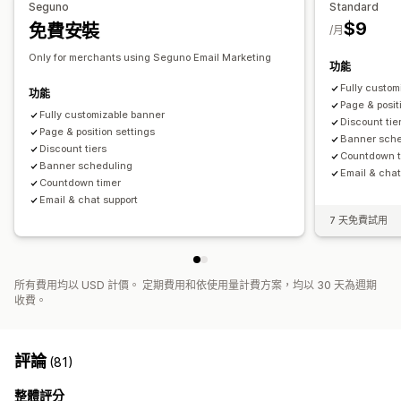
Seguno
Standard
行動裝置回應式設計
排程
$9
免費安裝
/月
Only for merchants using Seguno Email Marketing
功能
Fully custom
功能
Page & posit
Fully customizable banner
Discount tie
Page & position settings
Banner sche
Discount tiers
Countdown t
Banner scheduling
Email & chat
Countdown timer
Email & chat support
7 天免費試用
所有費用均以 USD 計價。 定期費用和依使用量計費方案，均以 30 天為週期
收費。
評論
(81)
整體評分