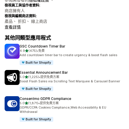
檢視員工與協作者資料:
商店擁有人
檢視與編輯商店資料:
產品、 折扣、 線上商店
查看詳情
其他同類型應用程式
GSC Countdown Timer Bar
滿分 5 顆星
4.9
(475)
•
免費
共有 475 則評價
Add countdown timer bar to create urgency & boost flash sales
Built for Shopify
Essential Announcement Bar
滿分 5 顆星
5.0
(1,225)
•
提供免費方案
共有 1225 則評價
Boost Flash Sales via Scrolling Text Marquee & Carousel Banner
Built for Shopify
Consentmo GDPR Compliance
滿分 5 顆星
5.0
(1,871)
•
提供免費方案
共有 1871 則評價
GDPR/CCPA Cookies Compliance,Web Accessibility & EU
Withdrawal
Built for Shopify