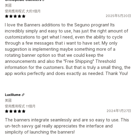
美國
使用應用程式 大約1個月
2025年5月20日
I love the Banners additions to the Seguno program! Its
incredibly simply and easy to use, has just the right amount of
customizations to get what I need, even the ability to cycle
through a few messages that i want to have set. My only
suggestion is implementing maybe something more of a
rotating banner option so that we could keep the
announcements and also the "Free Shipping" Threshold
information for the customers. But that is truly a small thing, the
app works perfectly and does exactly as needed. Thank You!
LuxIllume
美國
使用應用程式 11個月
2024年1月27日
The banners integrate seamlessly and are so easy to use. This
un-tech savvy gal really appreciates the interface and
simplicity of launching the banners!