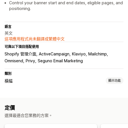
Control your banner start and end dates, eligible pages, and
positioning.
語言
英文
這項應用程式尚未翻譯成繁體中文
可與以下項目搭配使用
Shopify 管理介面
ActiveCampaign
Klaviyo
Mailchimp
Omnisend
Privy
Seguno Email Marketing
類別
橫幅
顯示功能
橫幅類型
公告列
電子郵件訂閱
免運費
多筆公告
通知
產品頁面
定價
促銷資訊
倒數計時
選擇最適合您業務的方案。
自訂
橫幅位置
連結和按鈕
背景
顏色和字型
表情符號