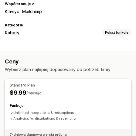
Współpracuje z
Klaviyo
Mailchimp
Kategorie
Rabaty
Pokaż funkcje
Rodzaje rabatów
Kody rabatowe
Kupony
Dwa artykuły w cenie jednego
Ceny
Rabaty o stałej wartości
Rabaty zbiorcze
Wybierz plan najlepiej dopasowany do potrzeb firmy.
Darmowa wysyłka
Zarządzanie rabatami
Standard Plan
Wzorce
Kampanie
Automatyzacje
$9.99
/miesiąc
Funkcje
Unlimited integrations & redemptions
Analytics for distributions & redemption
7-dniowa darmowa wersja próbna