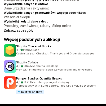
Wyświetlanie danych klientów:
Dane urządzenia i aktywności
Wyświetlanie danych pracowników i współpracowników:
Właściciel sklepu
Wyświetlaj i edytuj dane sklepu:
Produkty, zamówienia, rabaty, Sklep online
Zobacz szczegóły
Więcej podobnych aplikacji
Shopify Checkout Blocks
na 5 gwiazdek
4,3
(180)
•
Gratis
Łączna liczba recenzji: 180
Customize your Checkout, Thank you and Order status pages
Shopify Collabs
na 5 gwiazdek
4,0
(384)
•
Bezpłatna instalacja
Łączna liczba recenzji: 384
Work with influencers to promote your brand and drive sales
Pumper Bundles Quantity Breaks
na 5 gwiazdek
4,9
(3 211)
•
Bezpłatny plan jest dostępny
Łączna liczba recenzji: 3211
Increase AOV with Bundle offers, Free Gift & Volume Discount!
Built for Shopify