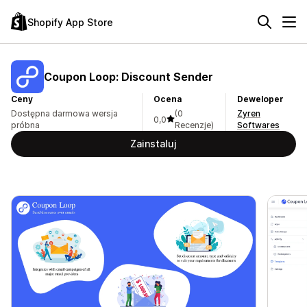
Shopify App Store
Coupon Loop: Discount Sender
Ceny
Ocena
Deweloper
Dostępna darmowa wersja
(0
Zyren
0,0
próbna
Recenzje)
Softwares
Zainstaluj