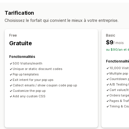
Pop-ups de ventes
Pop-ups d’e-mails
Pop-ups de panier
Réductions sur le panier
Réductions au paiement
Tarification
Intention de sortie
Réductions
Récompenses
Compte à rebours
Intention de sortie
Pop-ups
Bannières
Choisissez le forfait qui convient le mieux à votre entreprise.
Compte à rebours
Newsletters
Bannières
Annonces
Réductions personnalisées
Pop-ups personnalisés
Gestion des réductions
Free
Basic
Gestion des pop-ups
Outil d’édition
Campagnes
Déclencheurs et règles
$9
Gratuite
/ mois
Localisation
Liste de collecte d’adresses e-mail
Liste de collecte d’adresses e-mail
Ciblage
ou $90/an et 
Campagnes
Déclencheurs et règles
Automatisations
Segmentation
Balisage
Suivi
Analyses de données
Fonctionnalités
Fonctionnalit
Ciblage
Segmentation
Balisage
Analyses de données
Test A/B
500 Visitors/month
10,000 Visi
Test A/B
Unique or static discount codes
Suivi
Multiple pop
Pop up templates
Countdown p
Exit intent for your pop ups
A/B Testing 
Collect emails / show coupon code pop up
Cart value/i
Customize the pop up
Orders targe
Add any custom CSS
Pages & Traf
Timing & Cou