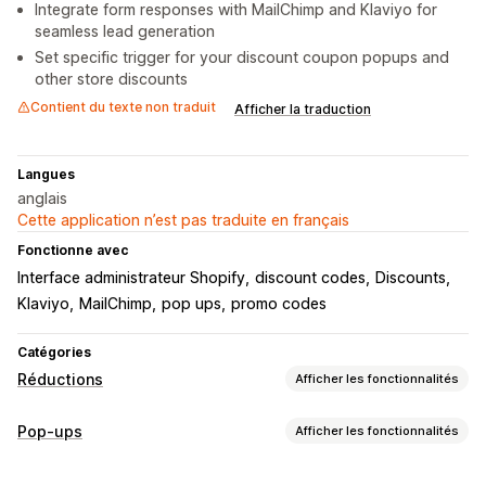
Integrate form responses with MailChimp and Klaviyo for
seamless lead generation
Set specific trigger for your discount coupon popups and
other store discounts
Contient du texte non traduit
Afficher la traduction
Langues
anglais
Cette application n’est pas traduite en français
Fonctionne avec
Interface administrateur Shopify
discount codes
Discounts
Klaviyo
MailChimp
pop ups
promo codes
Catégories
Réductions
Afficher les fonctionnalités
Types de réductions
Pop-ups
Afficher les fonctionnalités
Codes de réduction
Coupons
Réductions forfaitaires
Types de pop-up
Réductions en gros
Expédition gratuite