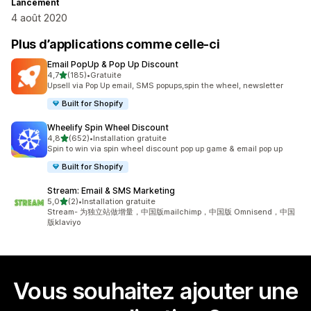
Lancement
4 août 2020
Plus d’applications comme celle-ci
Email PopUp & Pop Up Discount
étoile(s) sur 5
4,7
(185)
•
Gratuite
185 avis au total
Upsell via Pop Up email, SMS popups,spin the wheel, newsletter
Built for Shopify
Wheelify Spin Wheel Discount
étoile(s) sur 5
4,8
(652)
•
Installation gratuite
652 avis au total
Spin to win via spin wheel discount pop up game & email pop up
Built for Shopify
Stream: Email & SMS Marketing
étoile(s) sur 5
5,0
(2)
•
Installation gratuite
2 avis au total
Stream- 为独立站做增量，中国版mailchimp，中国版 Omnisend，中国
版klaviyo
Vous souhaitez ajouter une