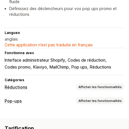
fluide
Définissez des déclencheurs pour vos pop ups promo et
réductions
Langues
anglais
Cette application n’est pas traduite en français
Fonctionne avec
Interface administrateur Shopify
Codes de réduction
Codes promo
Klaviyo
MailChimp
Pop ups
Réductions
Catégories
Réductions
Afficher les fonctionnalités
Types de réductions
Pop-ups
Afficher les fonctionnalités
Codes de réduction
Coupons
Réductions forfaitaires
Types de pop-up
Réductions en gros
Expédition gratuite
Pop-ups de ventes
Pop-ups d’e-mails
Pop-ups de panier
Réductions sur le panier
Réductions au paiement
Tarification
Intention de sortie
Réductions
Récompenses