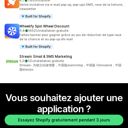
étoile(s) sur 5
4,7
(185)
•
Gratuite
185 avis au total
Vente incitative via e-mail pop-up, pop-ups SMS, roue de la fortune,
newsletter
Built for Shopify
Wheelify Spin Wheel Discount
étoile(s) sur 5
4,8
(652)
•
Installation gratuite
652 avis au total
Faites tourner pour gagner grâce au jeu de réduction de type roue
de la chance et au pop-up d’e-mail
Built for Shopify
Stream: Email & SMS Marketing
étoile(s) sur 5
5,0
(2)
•
Installation gratuite
2 avis au total
Stream- 为独立站做增量，中国版mailchimp，中国版 Omnisend，中国
版klaviyo
Vous souhaitez ajouter une
application ?
Essayez Shopify gratuitement pendant 3 jours