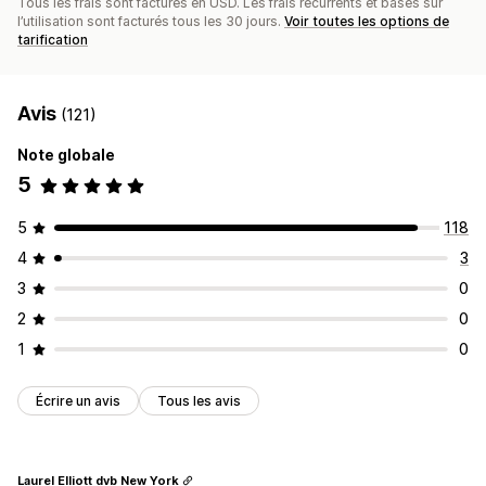
Tous les frais sont facturés en USD. Les frais récurrents et basés sur
l’utilisation sont facturés tous les 30 jours.
Voir toutes les options de
tarification
Avis
(121)
Note globale
5
5
118
4
3
3
0
2
0
1
0
Écrire un avis
Tous les avis
Laurel Elliott dvb New York