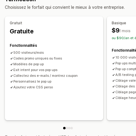
Compte à rebours
Intention de sortie
Pop-ups
Bannières
Choisissez le forfait qui convient le mieux à votre entreprise.
Compte à rebours
Newsletters
Bannières
Annonces
Réductions personnalisées
Pop-ups personnalisés
Gestion des réductions
Gratuit
Basique
Gestion des pop-ups
Outil d’édition
Campagnes
Déclencheurs et règles
$9
Gratuite
/ mois
Localisation
Liste de collecte d’adresses e-mail
Liste de collecte d’adresses e-mail
Ciblage
ou $90/an et 
Campagnes
Déclencheurs et règles
Automatisations
Segmentation
Balisage
Suivi
Analyses de données
Fonctionnalités
Fonctionnalit
Ciblage
Segmentation
Balisage
Analyses de données
Test A/B
500 visiteurs/mois
10 000 visit
Test A/B
Codes promo uniques ou fixes
Suivi
Pop ups mult
Modèles de pop up
Pop up compt
Exit intent pour vos pop ups
A/B testing 
Collectez des e-mails / montrez coupon
Ciblage vale
Personnalisez le pop up
Ciblage de
Ajoutez votre CSS perso
Ciblage pag
Ciblage heu