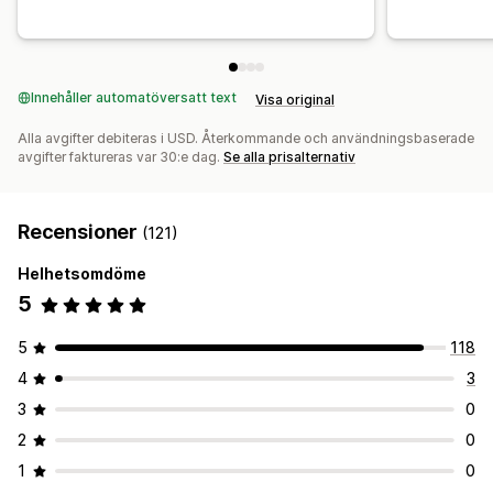
Innehåller automatöversatt text
Visa original
Alla avgifter debiteras i USD. Återkommande och användningsbaserade
avgifter faktureras var 30:e dag.
Se alla prisalternativ
Recensioner
(121)
Helhetsomdöme
5
5
118
4
3
3
0
2
0
1
0