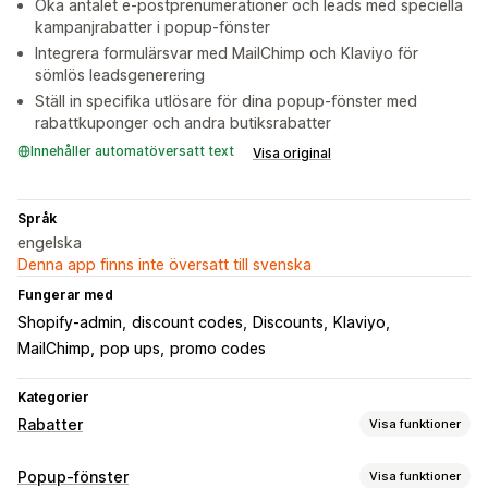
Öka antalet e-postprenumerationer och leads med speciella
kampanjrabatter i popup-fönster
Integrera formulärsvar med MailChimp och Klaviyo för
sömlös leadsgenerering
Ställ in specifika utlösare för dina popup-fönster med
rabattkuponger och andra butiksrabatter
Innehåller automatöversatt text
Visa original
Språk
engelska
Denna app finns inte översatt till svenska
Fungerar med
Shopify-admin
discount codes
Discounts
Klaviyo
MailChimp
pop ups
promo codes
Kategorier
Rabatter
Visa funktioner
Rabattyper
Popup-fönster
Visa funktioner