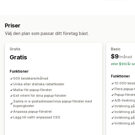
Rabattkoder
Kuponger
Rabattbelopp
Massrabatter
Popup-typer
Fri frakt
Rabatter på hela varukorgen
Rabatter i kassan
Popup-fönster för försäljning
Nedräkningstimer
Exit intent-meddelande
Popup-fönster
Priser
Popup-fönster för e-postadresser
Banners
Anpassade rabatter
Välj den plan som passar ditt företag bäst.
Popup-fönster för varukorg
Exit intent-meddelande
Rabatthantering
Rabatter
Belöningar
Nedräkningstimer
Nyhetsbrev
Redigeringsverktyg
Kampanjer
Utlösare och regler
Gratis
Basic
Banners
Meddelanden
Anpassade popup-fönster
Insamling av e-postadresser
Målinriktning
Segmentering
$9
Gratis
/månad
Hantering av popup-fönster
Taggning
Spårning
Analysverktyg
A/B-testning
eller $90/år o
Lokalisering
Insamling av e-postadresser
Kampanjer
Funktioner
Funktioner
Utlösare och regler
Automatiseringar
Målinriktning
500 besökare/månad
10 000 bes
Segmentering
Unika eller statiska rabattkoder
Taggning
Analysverktyg
A/B-testning
Flera popup-
Mallar för popup-fönster
Spårning
Popup-fönst
Exit intent för dina popup-fönster
A/B-testning
Samla in e-postadresser/visa popup-fönster med
kupongkoder
Inriktning p
Anpassa popup-fönstret
Inriktning på
Lägg till valfri anpassad CSS
Inriktning på
Inriktning p