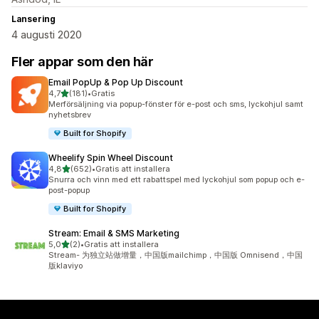
Lansering
4 augusti 2020
Fler appar som den här
Email PopUp & Pop Up Discount
av 5 stjärnor
4,7
(181)
•
Gratis
181 recensioner totalt
Merförsäljning via popup-fönster för e-post och sms, lyckohjul samt
nyhetsbrev
Built for Shopify
Wheelify Spin Wheel Discount
av 5 stjärnor
4,8
(652)
•
Gratis att installera
652 recensioner totalt
Snurra och vinn med ett rabattspel med lyckohjul som popup och e-
post-popup
Built for Shopify
Stream: Email & SMS Marketing
av 5 stjärnor
5,0
(2)
•
Gratis att installera
2 recensioner totalt
Stream- 为独立站做增量，中国版mailchimp，中国版 Omnisend，中国
版klaviyo