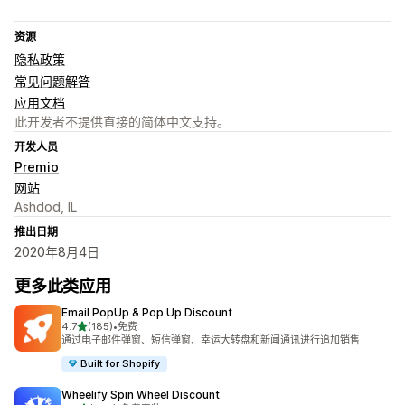
资源
隐私政策
常见问题解答
应用文档
此开发者不提供直接的简体中文支持。
开发人员
Premio
网站
Ashdod, IL
推出日期
2020年8月4日
更多此类应用
Email PopUp & Pop Up Discount
星（满分 5 星）
4.7
(185)
•
免费
总共 185 条评论
通过电子邮件弹窗、短信弹窗、幸运大转盘和新闻通讯进行追加销售
Built for Shopify
Wheelify Spin Wheel Discount