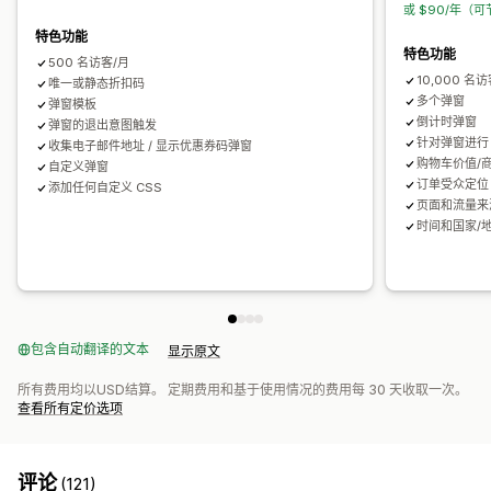
或 $90/年（可
特色功能
特色功能
500 名访客/月
10,000 名
唯一或静态折扣码
多个弹窗
弹窗模板
倒计时弹窗
弹窗的退出意图触发
针对弹窗进行 
收集电子邮件地址 / 显示优惠券码弹窗
购物车价值/
自定义弹窗
订单受众定位
添加任何自定义 CSS
页面和流量来
时间和国家/
包含自动翻译的文本
显示原文
所有费用均以USD结算。 定期费用和基于使用情况的费用每 30 天收取一次。
查看所有定价选项
评论
(121)