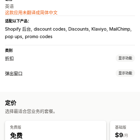
英语
这款应用未翻译成简体中文
适配以下产品：
Shopify 后台
discount codes
Discounts
Klaviyo
MailChimp
pop ups
promo codes
类别
折扣
显示功能
折扣类型
弹出窗口
显示功能
折扣码
优惠券
固定折扣
批量折扣
免运费
购物车折扣
弹出窗口类型
结账折扣
倒数计时器
退出意图
弹出窗口
横幅
自定义折扣
促销弹出窗口
电子邮件弹出窗口
购物车弹出窗口
退出意图
运费折扣
定价
折扣
奖励
倒数计时器
新闻通讯
横幅
公告
自定义弹出窗口
编辑器工具
宣传活动
触发器和规则
电子邮件获取名单
定向
选择最适合您业务的套餐。
管理弹出窗口
细分
标记
跟踪
分析
A/B 测试
本地化
电子邮件获取名单
宣传活动
触发器和规则
自动化
定向
免费版
基础版
细分
标记
分析
A/B 测试
跟踪
$9
免费
/月