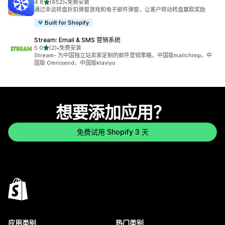
星（满分 5 星）
4.8
(652)
•
免费安装
总共 652 条评论
通过幸运转盘折扣弹窗游戏和电子邮件弹窗，让客户转动转盘赢取奖励
Built for Shopify
Stream: Email & SMS 营销系统
星（满分 5 星）
5.0
(2)
•
免费安装
总共 2 条评论
Stream- 为中国独立站卖家定制的邮件营销策略，中国版mailchimp，中
国版 Omnisend，中国版klaviyo
想要添加应用？
免费试用 Shopify 3 天
应用类别
热门类别