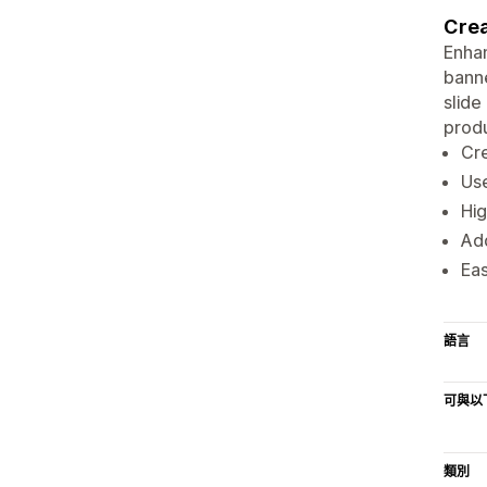
Crea
Enhan
banne
slide
produ
Cre
Use
Hig
Add
Eas
語言
可與以
類別