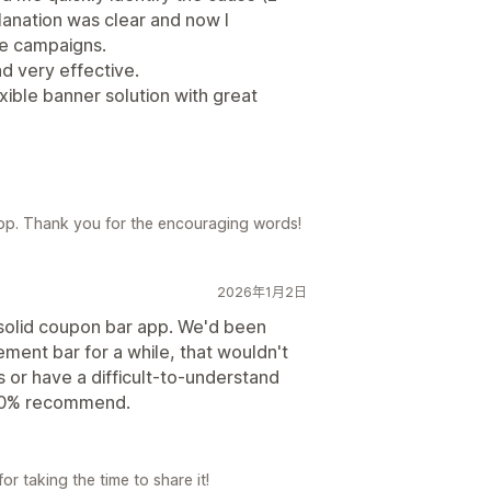
planation was clear and now I
re campaigns.
d very effective.
ible banner solution with great
pp. Thank you for the encouraging words!
2026年1月2日
 solid coupon bar app. We'd been
ment bar for a while, that wouldn't
s or have a difficult-to-understand
 100% recommend.
r taking the time to share it!