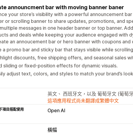
te announcment bar with moving banner baner
ce your store’s visibility with a powerful announcement bar s
r or scrolling banner to share updates, promotions, and spec
 multiple messages in one header banner or top banner. Add 
cts and deals while keeping your audience engaged with d
ate an annoucement bar or hero banner with coupons and d
 a promo bar and sticky bar that stays visible while scrolling
hlight discounts, free shipping offers, and seasonal sales wi
 sliding or fixed-position effects for dynamic visuals.
ily adjust text, colors, and styles to match your brand’s look
英文、 西班牙文，以及 葡萄牙文 (葡萄牙
這項應用程式尚未翻譯成繁體中文
下項目搭配使用
Open AI
橫幅