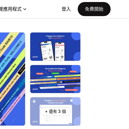
覽應用程式
登入
免費開始
+ 還有 3 個