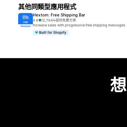
其他同類型應用程式
Hextom: Free Shipping Bar
滿分 5 顆星
4.9
(2,794)
•
提供免費方案
共有 2794 則評價
Increase sales with progressive free shipping messages
Built for Shopify
想