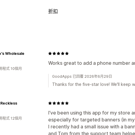
橫幅類型
折扣
公告列
電子郵件訂閱
免運費
多筆公告
折扣類型
自訂
優惠券
買一送一
倒數計時器
橫幅
橫幅位置
動畫
連結和按鈕
背景
顏色
管理折扣
行動裝置回應式設計
地區目標設定
行
e's Wholesale
編輯工具
範本
自訂代碼
自訂字型
本
分析與報告
電子郵件收集清單
目標設定
地理位置
Works great to add a phone number an
A/B 測試
成效追蹤
即時分析
顧客分群
用程式 10個月
GoodApps 已回覆 2026年6月29日
Thanks for the five-star love! We'll keep 
 Reckless
I’ve been using this app for my store 
用程式 12個月
especially for targeted banners (in m
I recently had a small issue with a ba
and Tom from the support team helped