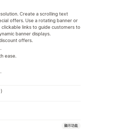
olution. Create a scrolling text
ial offers. Use a rotating banner or
clickable links to guide customers to
ynamic banner displays.
iscount offers.
.
th ease.
.
)
顯示功能