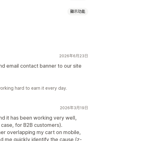
顯示功能
通知
促銷資訊
個人化推薦
和字型
自訂 CSS
表情符號
多國語言
銷活動目標設定
行為目標設定
2026年6月23日
地化
行銷活動
觸發條件與規則
標記
追蹤
報告
A/B 測試
d email contact banner to our site
working hard to earn it every day.
2026年3月19日
and it has been working very well,
y case, for B2B customers).
nner overlapping my cart on mobile,
 me quickly identify the cause (z-