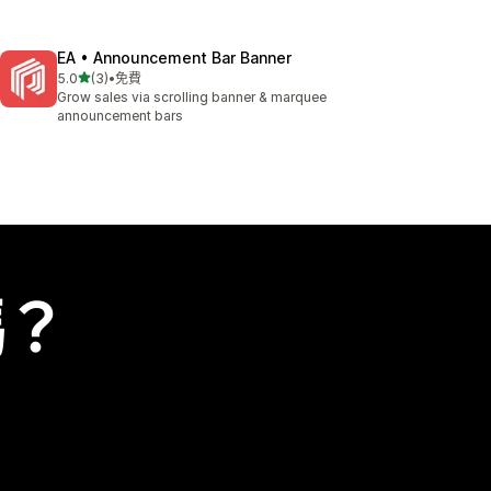
EA • Announcement Bar Banner
滿分 5 顆星
5.0
(3)
•
免費
共有 3 則評價
Grow sales via scrolling banner & marquee
announcement bars
嗎？