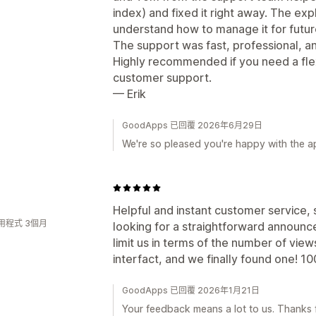
index) and fixed it right away. The ex
understand how to manage it for futu
The support was fast, professional, an
Highly recommended if you need a flex
customer support.
— Erik
GoodApps 已回覆 2026年6月29日
We're so pleased you're happy with the a
Helpful and instant customer service,
用程式 3個月
looking for a straightforward announce
limit us in terms of the number of view
interfact, and we finally found one!
GoodApps 已回覆 2026年1月21日
Your feedback means a lot to us. Thanks fo