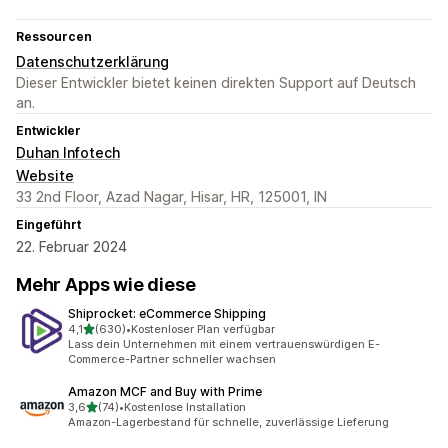
Ressourcen
Datenschutzerklärung
Dieser Entwickler bietet keinen direkten Support auf Deutsch
an.
Entwickler
Duhan Infotech
Website
33 2nd Floor, Azad Nagar, Hisar, HR, 125001, IN
Eingeführt
22. Februar 2024
Mehr Apps wie diese
Shiprocket: eCommerce Shipping
von 5 Sternen
4,1
(630)
•
Kostenloser Plan verfügbar
630 Rezensionen insgesamt
Lass dein Unternehmen mit einem vertrauenswürdigen E-
Commerce-Partner schneller wachsen
Amazon MCF and Buy with Prime
von 5 Sternen
3,6
(74)
•
Kostenlose Installation
74 Rezensionen insgesamt
Amazon-Lagerbestand für schnelle, zuverlässige Lieferung