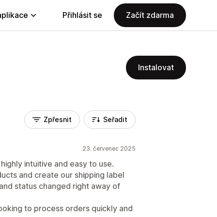
aplikace
Přihlásit se
Začít zdarma
Instalovat
Zpřesnit
Seřadit
23. červenec 2025
 highly intuitive and easy to use.
ucts and create our shipping label
# and status changed right away of
ooking to process orders quickly and