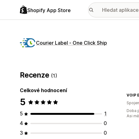
Shopify App Store
Courier Label ‑ One Click Ship
Recenze
(1)
Celkové hodnocení
VOIP E
5
Spojen
Doba p
5
1
Asi m
4
0
3
0