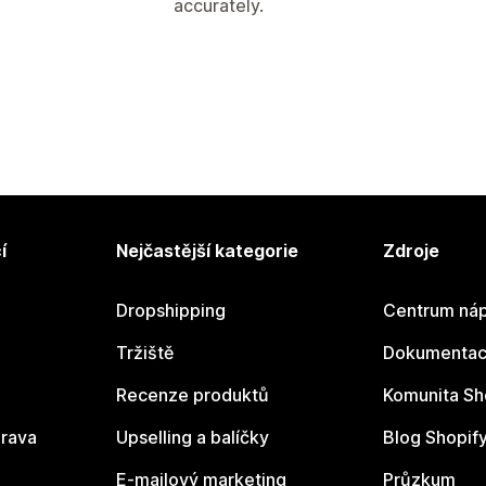
accurately.
í
Nejčastější kategorie
Zdroje
Dropshipping
Centrum náp
Tržiště
Dokumentace
Recenze produktů
Komunita Sh
rava
Upselling a balíčky
Blog Shopif
E-mailový marketing
Průzkum