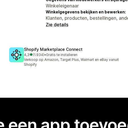
Winkeleigenaar
Winkelgegevens bekijken en bewerken:
Klanten, producten, bestellingen, an
Zie details
Shopify Marketplace Connect
van 5 sterren
4,3
(1.934)
•
Gratis te installeren
1934 recensies in totaal
Verkoop op Amazon, Target Plus, Walmart en eBay vanuit
Shopify
je een app toevo