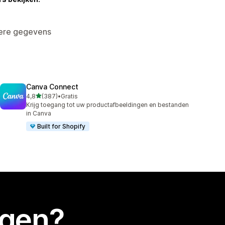
dere gegevens
Canva Connect
van 5 sterren
4,8
(387)
•
Gratis
387 recensies in totaal
Krijg toegang tot uw productafbeeldingen en bestanden
in Canva
Built for Shopify
egen?