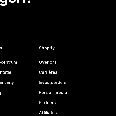
n
Shopify
pcentrum
Over ons
ntatie
Carrières
mmunity
Investeerders
g
Pers en media
Partners
Affiliates