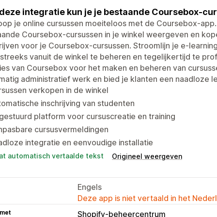
deze integratie kun je je bestaande Coursebox-cur
op je online cursussen moeiteloos met de Coursebox-app. M
aande Coursebox-cursussen in je winkel weergeven en kop
rijven voor je Coursebox-cursussen. Stroomlijn je e-learni
streeks vanuit de winkel te beheren en tegelijkertijd te pr
ies van Coursebox voor het maken en beheren van cursusse
atig administratief werk en bied je klanten een naadloze l
sussen verkopen in de winkel
omatische inschrijving van studenten
gestuurd platform voor cursuscreatie en training
npasbare cursusvermeldingen
dloze integratie en eenvoudige installatie
at automatisch vertaalde tekst
Origineel weergeven
Engels
Deze app is niet vertaald in het Neder
 met
Shopify-beheercentrum