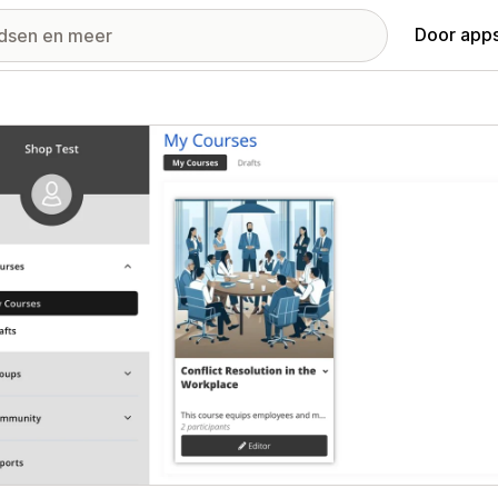
Door apps
ij met uitgelichte afbeeldingen