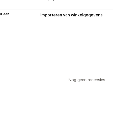
orieën
Importeren van winkelgegevens
Gegevenssynchronisatie
Productsynchronisatie
Nog geen recensies