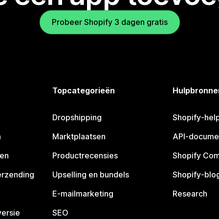
Probeer Shopify 3 dagen gratis
Topcategorieën
Hulpbronne
Dropshipping
Shopify-hel
n
Marktplaatsen
API-docume
pen
Productrecensies
Shopify Co
erzending
Upselling en bundels
Shopify-blo
E-mailmarketing
Research
ersie
SEO