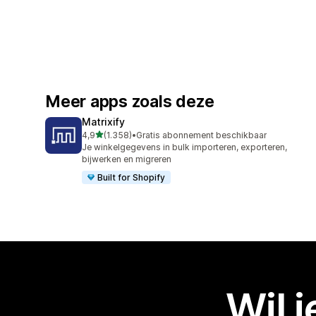
Meer apps zoals deze
Matrixify
van 5 sterren
4,9
(1.358)
•
Gratis abonnement beschikbaar
1358 recensies in totaal
Je winkelgegevens in bulk importeren, exporteren,
bijwerken en migreren
Built for Shopify
Wil 