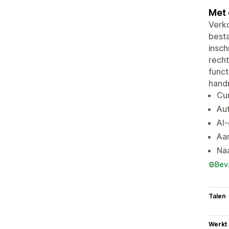
Met 
Verko
best
insch
recht
funct
handm
Cur
Aut
AI-
Aa
Naa
Bev
Talen
Werkt