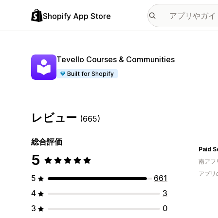
Shopify App Store
Tevello Courses & Communities
Built for Shopify
レビュー
(665)
総合評価
Paid S
5
南アフ
アプリ
5
661
4
3
3
0