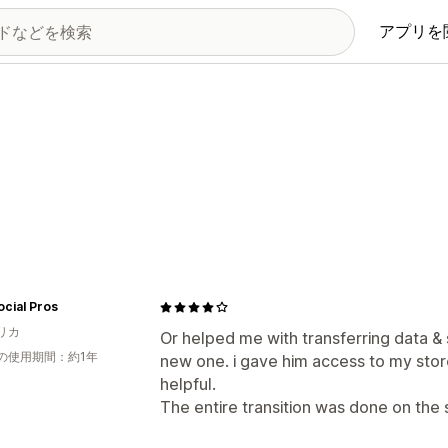
アプリを
ocial Pros
リカ
Or helped me with transferring data & 
の使用期間：約1年
new one. i gave him access to my stor
helpful.
The entire transition was done on the