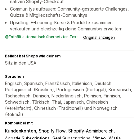
nativen Shopify-Checkout
Communitys aufbauen: Community-gesteuerte Challenges,
Quizze & Mitgliedschafts-Communitys
Upselling: E-Learning-Kurse & Produkte zusammen
verkaufen und gleichzeitig deine Communitys erweitern
Enthält automatisch übersetzten Text
Original anzeigen
Beliebt bei Shops wie deinem
Sitz in den USA
Sprachen
Englisch, Spanisch, Französisch, Italienisch, Deutsch,
Portugiesisch (Brasilien), Portugiesisch (Portugal), Koreanisch,
Tschechisch, Dänisch, Niederländisch, Polnisch, Finnisch,
Schwedisch, Türkisch, Thai, Japanisch, Chinesisch
(Vereinfacht), Chinesisch (Traditionell) und Norwegisch
(Bokmål)
Kompatibel mit
Kundenkonten
Shopify Flow
Shopify-Adminbereich
Appstle Subscriptions
Seal Subscriptions
Vimeo
Wistia