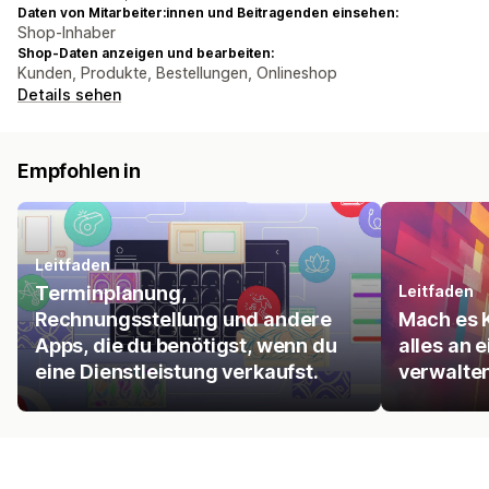
Daten von Mitarbeiter:innen und Beitragenden einsehen:
Shop-Inhaber
Shop-Daten anzeigen und bearbeiten:
Kunden, Produkte, Bestellungen, Onlineshop
Details sehen
Empfohlen in
Leitfaden
Terminplanung,
Leitfaden
Rechnungsstellung und andere
Mach es K
Apps, die du benötigst, wenn du
alles an 
eine Dienstleistung verkaufst.
verwalten