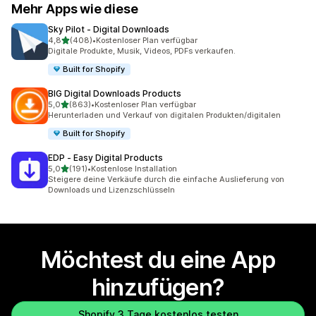
Mehr Apps wie diese
Sky Pilot ‑ Digital Downloads
von 5 Sternen
4,8
(408)
•
Kostenloser Plan verfügbar
408 Rezensionen insgesamt
Digitale Produkte, Musik, Videos, PDFs verkaufen.
Built for Shopify
BIG Digital Downloads Products
von 5 Sternen
5,0
(863)
•
Kostenloser Plan verfügbar
863 Rezensionen insgesamt
Herunterladen und Verkauf von digitalen Produkten/digitalen
Built for Shopify
EDP ‑ Easy Digital Products
von 5 Sternen
5,0
(191)
•
Kostenlose Installation
191 Rezensionen insgesamt
Steigere deine Verkäufe durch die einfache Auslieferung von
Downloads und Lizenzschlüsseln
Möchtest du eine App
hinzufügen?
Shopify 3 Tage kostenlos testen