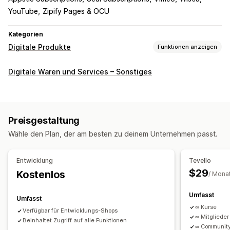
YouTube
Zipify Pages & OCU
Kategorien
Digitale Produkte
Funktionen anzeigen
Produkttypen
Digitale Waren und Services – Sonstiges
Audio
Kurse
Digitale Kunst
E-Books
PDFs
Videos
Benutzerdefiniert
Download-Management
Preisgestaltung
Benutzerdefinierte Downloadseiten
Dankeseite
Wähle den Plan, der am besten zu deinem Unternehmen passt.
Streaming
Unbegrenzte Downloads
Analysen
Benutzerdefiniertes Links
Entwicklung
Tevello
$29
Kostenlos
/ Mona
Dateisicherheit
Zugriffscode
Dateiverschlüsselung
Passwortschutz
Umfasst
Umfasst
Dateihosting
∞ Kurse
Verfügbar für Entwicklungs-Shops
∞ Mitglieder
Beinhaltet Zugriff auf alle Funktionen
∞ Communit