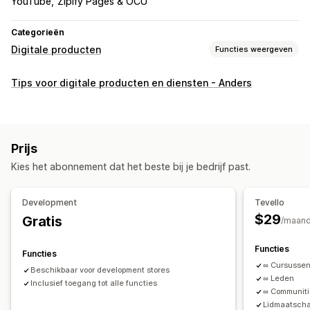
YouTube
Zipify Pages & OCU
Categorieën
Digitale producten
Functies weergeven
Producttypes
Tips voor digitale producten en diensten - Anders
Audio
Cursussen
Digitale kunst
E-boeken
PDF's
Video's
Aangepast
Downloads beheren
Prijs
Aangepaste downloadpagina's
Bedankpagina
Streamen
Kies het abonnement dat het beste bij je bedrijf past.
Ongelimiteerde downloads
Analytics
Aangepaste links
Development
Tevello
Bestandsbeveiliging
$29
Gratis
/maan
Toegangscode
Bestandsversleuteling
Wachtwoordbeveiliging
Bestandshosting
Functies
Functies
∞ Cursusse
Beschikbaar voor development stores
∞ Leden
Inclusief toegang tot alle functies
∞ Communit
Lidmaatsch