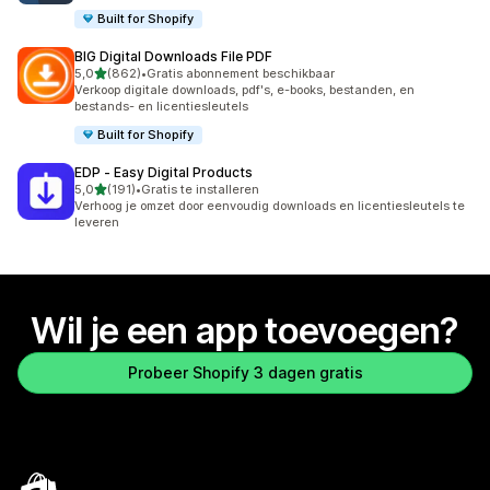
Built for Shopify
BIG Digital Downloads File PDF
van 5 sterren
5,0
(862)
•
Gratis abonnement beschikbaar
862 recensies in totaal
Verkoop digitale downloads, pdf's, e-books, bestanden, en
bestands- en licentiesleutels
Built for Shopify
EDP ‑ Easy Digital Products
van 5 sterren
5,0
(191)
•
Gratis te installeren
191 recensies in totaal
Verhoog je omzet door eenvoudig downloads en licentiesleutels te
leveren
Wil je een app toevoegen?
Probeer Shopify 3 dagen gratis