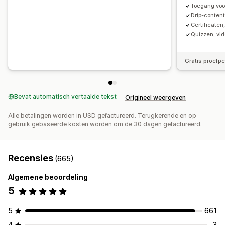
Toegang voor
Drip-conten
Certificaten
Quizzen, vid
Gratis proefp
Bevat automatisch vertaalde tekst
Origineel weergeven
Alle betalingen worden in USD gefactureerd. Terugkerende en op
gebruik gebaseerde kosten worden om de 30 dagen gefactureerd.
Recensies
(665)
Algemene beoordeling
5
5
661
4
3