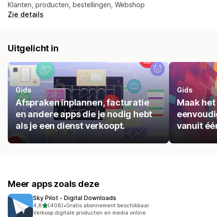
Klanten, producten, bestellingen, Webshop
Zie details
Uitgelicht in
Gids
Gids
Afspraken inplannen, facturatie
Maak het
en andere apps die je nodig hebt
eenvoudig
als je een dienst verkoopt.
vanuit éé
Meer apps zoals deze
Sky Pilot ‑ Digital Downloads
van 5 sterren
4,8
(408)
•
Gratis abonnement beschikbaar
408 recensies in totaal
Verkoop digitale producten en media online.