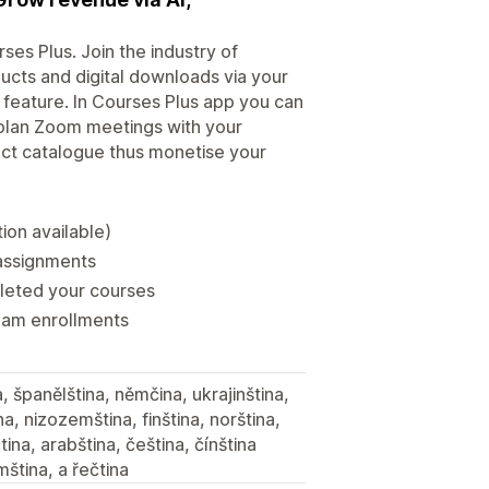
ses Plus. Join the industry of
ducts and digital downloads via your
n feature. In Courses Plus app you can
, plan Zoom meetings with your
uct catalogue thus monetise your
ion available)
 assignments
pleted your courses
eam enrollments
, španělština, němčina, ukrajinština,
ina, nizozemština, finština, norština,
tina, arabština, čeština, čínština
mština, a řečtina