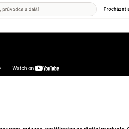
Procházet 
ie propagovaných obrázků
 courses, quizzes, certificates as digital products.