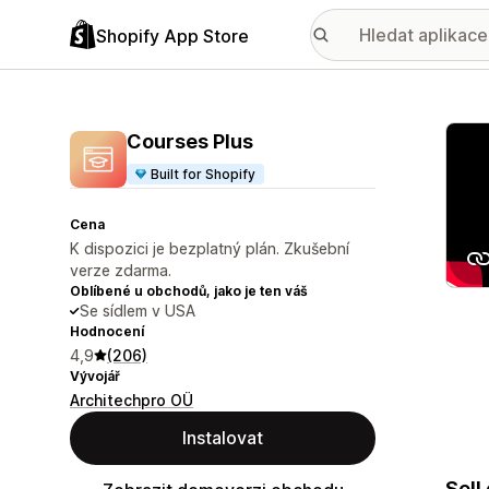
Shopify App Store
Galer
Courses Plus
Built for Shopify
Cena
K dispozici je bezplatný plán. Zkušební
verze zdarma.
Oblíbené u obchodů, jako je ten váš
Se sídlem v USA
Hodnocení
4,9
(206)
Vývojář
Architechpro OÜ
Instalovat
Sell