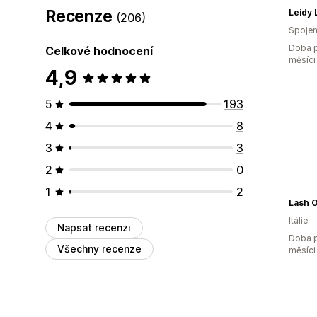
Recenze
Leidy 
(206)
Spojen
Doba p
Celkové hodnocení
měsíci
4,9
5
193
4
8
3
3
2
0
1
2
Lash 
Itálie
Napsat recenzi
Doba p
Všechny recenze
měsíci