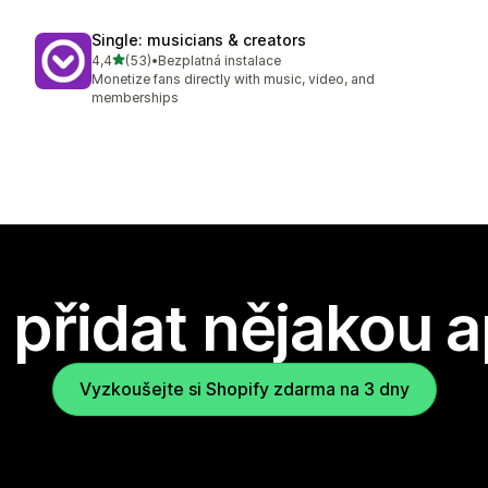
Single: musicians & creators
z 5 hvězd
4,4
(53)
•
Bezplatná instalace
Celkový počet recenzí: 53
Monetize fans directly with music, video, and
memberships
přidat nějakou a
Vyzkoušejte si Shopify zdarma na 3 dny