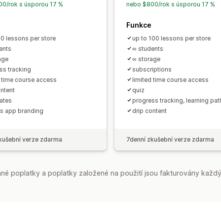
0/rok s úsporou 17 %
nebo $800/rok s úsporou 17 %
Funkce
20 lessons per store
up to 100 lessons per store
ents
∞ students
age
∞ storage
ss tracking
subscriptions
d time course access
limited time course access
ontent
quiz
cates
progress tracking, learning pat
s app branding
drip content
kušební verze zdarma
7denní zkušební verze zdarma
é poplatky a poplatky založené na použití jsou fakturovány každý