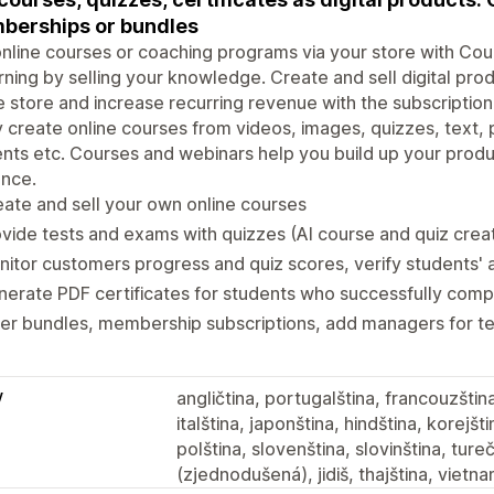
erships or bundles
online courses or coaching programs via your store with Cour
ning by selling your knowledge. Create and sell digital pro
e store and increase recurring revenue with the subscriptio
y create online courses from videos, images, quizzes, text
nts etc. Courses and webinars help you build up your prod
ence.
ate and sell your own online courses
vide tests and exams with quizzes (AI course and quiz creat
itor customers progress and quiz scores, verify students'
erate PDF certificates for students who successfully com
er bundles, membership subscriptions, add managers for t
y
angličtina, portugalština, francouzština
italština, japonština, hindština, korejšt
polština, slovenština, slovinština, tureč
(zjednodušená), jidiš, thajština, vietna