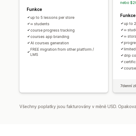
nebo $20
Funkce
Funkce
up to 5 lessons per store
up to 
∞ students
∞ stud
course progress tracking
∞ stor
courses app branding
progre
AI courses generation
limite
FREE migration from other platform /
LMS
drip c
certifi
course
7denní z
Všechny poplatky jsou fakturovány v měně USD. Opakovan