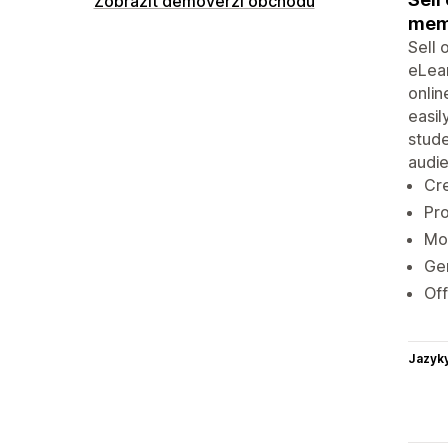
Zobrazit demoverzi obchodu
memb
Sell 
eLear
onlin
easil
stude
audi
Cre
Pro
Mon
Gen
Off
Jazyk