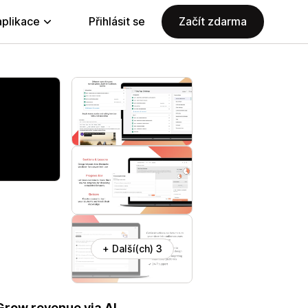
aplikace
Přihlásit se
Začít zdarma
+ Další(ch) 3
 Grow revenue via AI,