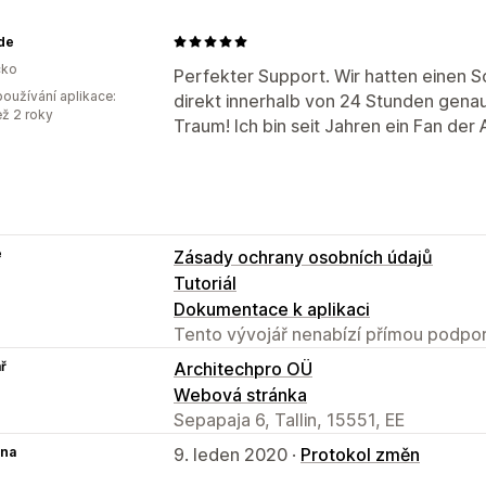
.de
ko
Perfekter Support. Wir hatten einen
oužívání aplikace:
direkt innerhalb von 24 Stunden genau
ež 2 roky
Traum! Ich bin seit Jahren ein Fan der 
e
Zásady ochrany osobních údajů
Tutoriál
Dokumentace k aplikaci
Tento vývojář nenabízí přímou podpor
ř
Architechpro OÜ
Webová stránka
Sepapaja 6, Tallin, 15551, EE
na
9. leden 2020 ·
Protokol změn