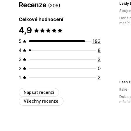
Recenze
Leidy 
(206)
Spojen
Doba p
Celkové hodnocení
měsíci
4,9
5
193
4
8
3
3
2
0
1
2
Lash 
Itálie
Napsat recenzi
Doba p
Všechny recenze
měsíci