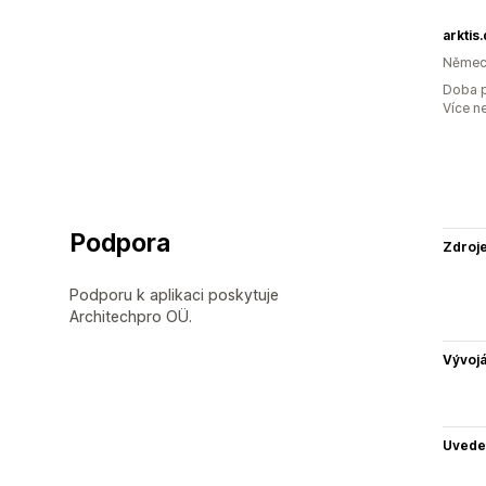
arktis
Němec
Doba p
Více n
Podpora
Zdroj
Podporu k aplikaci poskytuje
Architechpro OÜ.
Vývojá
Uvede