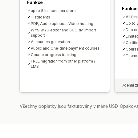
Funkce
Funkce
up to 5 lessons per store
All fe
∞ students
Up to 
PDF, Audio uploads, Video hosting
Drip c
WYSIWYG editor and SCORM import
support
Limite
AI courses generation
Certifi
Public and One-time payment courses
Course
Course progress tracking
Theme
FREE migration from other platform /
LMS
7denní z
Všechny poplatky jsou fakturovány v měně USD. Opakovan