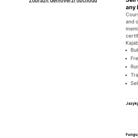
Zobrazit demoverzi obchodu
any 
Cours
and q
membe
certi
Kajab
Bui
Fre
Run
Tra
Sel
Jazyk
Funguj