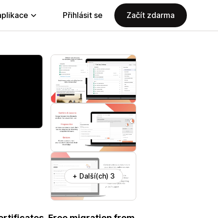
aplikace
Přihlásit se
Začít zdarma
+ Další(ch) 3
ertificates. Free migration from