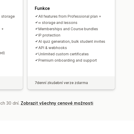
Funkce
∞ storage
All features from Professional plan +
∞ storage and lessons
 +
Memberships and Course bundles
IP protection
AI quiz generation, bulk student invites
API & webhooks
ed)
Unlimited custom certificates
Premium onboarding and support
7denní zkušební verze zdarma
ch 30 dní.
Zobrazit všechny cenové možnosti