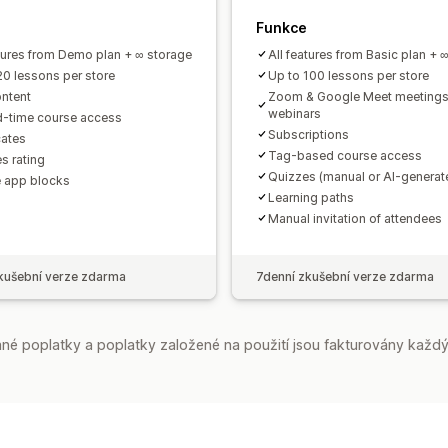
Funkce
atures from Demo plan + ∞ storage
All features from Basic plan + 
20 lessons per store
Up to 100 lessons per store
ontent
Zoom & Google Meet meetings
webinars
d-time course access
Subscriptions
cates
Tag-based course access
s rating
Quizzes (manual or AI-generat
 app blocks
Learning paths
Manual invitation of attendees
kušební verze zdarma
7denní zkušební verze zdarma
é poplatky a poplatky založené na použití jsou fakturovány každý