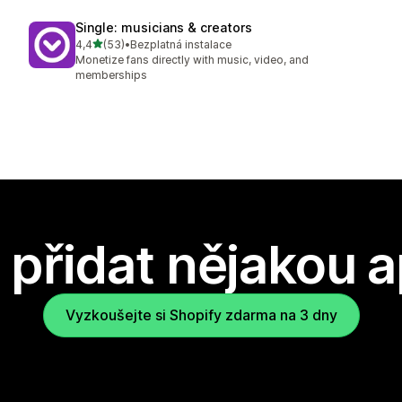
Single: musicians & creators
z 5 hvězd
4,4
(53)
•
Bezplatná instalace
Celkový počet recenzí: 53
Monetize fans directly with music, video, and
memberships
přidat nějakou a
Vyzkoušejte si Shopify zdarma na 3 dny