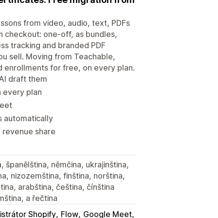
lessons from video, audio, text, PDFs
n checkout: one-off, as bundles,
ess tracking and branded PDF
you sell. Moving from Teachable,
d enrollments for free, on every plan.
 AI draft them
n every plan
Meet
s automatically
o revenue share
, španělština, němčina, ukrajinština,
ina, nizozemština, finština, norština,
tina, arabština, čeština, čínština
mština, a řečtina
strátor Shopify
Flow
Google Meet