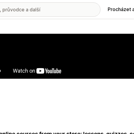
Procházet 
ie propagovaných obrázků
 online courses from your store: lessons, quizzes, c