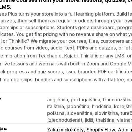
LMS.
es Plus turns your store into a full learning platform. Build 
uizzes, then sell them as regular products through your ow
rships or subscriptions. Students get a dashboard, progr
ficates. You get flat pricing with no revenue share on what 
i or Thinkific? We migrate your courses, files, customers an
ld courses from video, audio, text, PDFs and quizzes, or let
e migration from Teachable, Kajabi, Thinkific or any LMS, o
 live lessons and webinars with built-in Zoom and Google 
ck progress and quiz scores, issue branded PDF certificate
l memberships, bundles and subscriptions with a flat fee, n
y
angličtina, portugalština, francouzština
italština, japonština, hindština, korejšt
polština, slovenština, slovinština, tureč
(zjednodušená), jidiš, thajština, vietna
e s:
Zákaznické účty
Shopify Flow
Admini