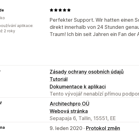
.de
ko
Perfekter Support. Wir hatten einen
oužívání aplikace:
direkt innerhalb von 24 Stunden genau
ež 2 roky
Traum! Ich bin seit Jahren ein Fan der 
e
Zásady ochrany osobních údajů
Tutoriál
Dokumentace k aplikaci
Tento vývojář nenabízí přímou podpor
ř
Architechpro OÜ
Webová stránka
Sepapaja 6, Tallin, 15551, EE
na
9. leden 2020 ·
Protokol změn