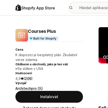
Shopify App Store
Galer
Courses Plus
Built for Shopify
Cena
K dispozici je bezplatný plán. Zkušební
verze zdarma.
Oblíbené u obchodů, jako je ten váš
Se sídlem v USA
Hodnocení
4,9
(206)
Vývojář
Architechpro OÜ
Instalovat
Sell