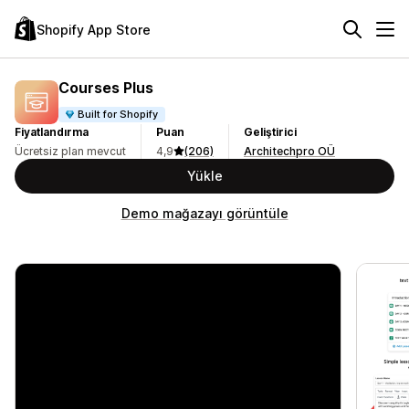
Shopify App Store
Courses Plus
Built for Shopify
Fiyatlandırma
Puan
Geliştirici
Ücretsiz plan mevcut
4,9
(206)
Architechpro OÜ
Yükle
Demo mağazayı görüntüle