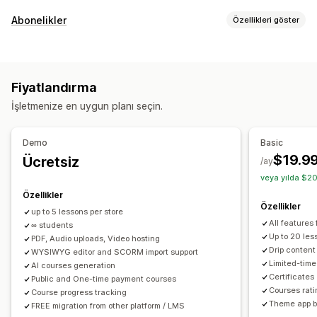
Ürün türleri
Abonelikler
Özellikleri göster
Ses
Kurslar
Dijital sanat
E-kitaplar
Oyunlar
PDF’ler
Abonelik türleri
Yazılım
Videolar
Özel
Küratörlü abonelikler
Yenilemeli abonelikler
İndirme yönetimi
Fiyatlandırma
Erişim abonelikleri
Üyelikler
Hizmetler
Ürün paketleri
E-posta teslimatı
Toplu yükleme
Özel indirme sayfaları
İşletmenize en uygun planı seçin.
Abonelik kutuları
Dijital ürünler
Özel abonelikler
Teşekkür sayfası
İndirme sınırları
Yayın
Sınırsız indirmeler
Ayarlayabileceğiniz fiyatlandırma
Analizler
SMTP
Dışarıda barındırılan
Özel bağlantılar
Demo
Basic
Yinelenen ödemeler
Abone olun ve tasarruf edin
Amazon S3 depolama
$19.9
Ücretsiz
/ay
Sabit fiyatlandırma
Kademeli fiyatlandırma
Freemium
veya yılda $20
Dosya güvenliği
Deneme süreleri
Kullanıma dayalı fiyatlandırma
Özellikler
Erişim kodu
Lisans anahtarı
Dosya şifreleme
Özellikler
Kullanıcı başına fiyatlandırma
Tek seferlik ödeme
up to 5 lessons per store
IP kısıtlamaları
Parola koruması
Filigranlar
All features
Dinamik fiyatlandırma
∞ students
Özel fiyatlandırma
Dosya barındırma
Up to 20 les
PDF, Audio uploads, Video hosting
Drip content
WYSIWYG editor and SCORM import support
Limited-tim
AI courses generation
Certificates
Public and One-time payment courses
Courses rat
Course progress tracking
Theme app b
FREE migration from other platform / LMS