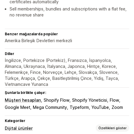
certificates automatically
Sell memberships, bundles and subscriptions with a flat fee,
no revenue share
Benzer mağazalarda popüler
Amerika Birleşik Devletleri merkezli
Diller
İngilizce, Portekizce (Portekiz), Fransızca, İspanyolca,
Almanca, Ukraynaca, İtalyanca, Japonca, Hintçe, Korece,
Felemenkçe, Fince, Norveççe, Lehçe, Slovakça, Slovence,
Türkçe, Arapça, Çekçe, Basitleştirilmiş Çince, Yidiş, Tayca,
Vietnamcave Yunanca
Şunlarla birlikte çalışır:
Müşteri hesapları
Shopify Flow
Shopify Yöneticisi
Flow
Google Meet
Mega Community
Typeform
YouTube
Zoom
Kategoriler
Dijital ürünler
Özellikleri göster