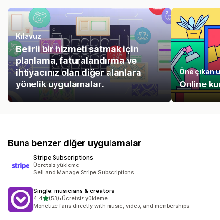
Kılavuz
Belirli bir hizmeti satmak için
planlama, faturalandırma ve
ihtiyacınız olan diğer alanlara
Öne çıkan 
yönelik uygulamalar.
Online ku
Buna benzer diğer uygulamalar
Stripe Subscriptions
Ücretsiz yükleme
Sell and Manage Stripe Subscriptions
Single: musicians & creators
5 yıldız üzerinden
4,4
(53)
•
Ücretsiz yükleme
toplam 53 değerlendirme
Monetize fans directly with music, video, and memberships