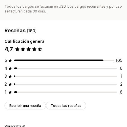
Todos los cargos se facturan en USD. Los cargos recurrentes y por uso
se facturan cada 30 días.
Reseñas
(180)
Calificación general
4,7
5
165
4
6
3
1
2
2
1
6
Escribir una reseña
Todas las reseñas
Vajracrafts