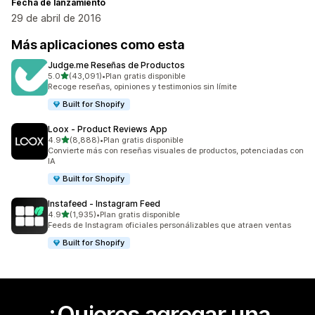
Fecha de lanzamiento
29 de abril de 2016
Más aplicaciones como esta
Judge.me Reseñas de Productos
de 5 estrellas
5.0
(43,091)
•
Plan gratis disponible
43091 reseñas en total
Recoge reseñas, opiniones y testimonios sin límite
Built for Shopify
Loox ‑ Product Reviews App
de 5 estrellas
4.9
(8,888)
•
Plan gratis disponible
8888 reseñas en total
Convierte más con reseñas visuales de productos, potenciadas con
IA
Built for Shopify
Instafeed ‑ Instagram Feed
de 5 estrellas
4.9
(1,935)
•
Plan gratis disponible
1935 reseñas en total
Feeds de Instagram oficiales personálizables que atraen ventas
Built for Shopify
¿Quieres agregar una