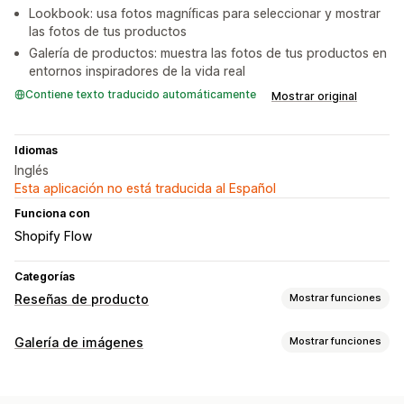
Lookbook: usa fotos magníficas para seleccionar y mostrar
las fotos de tus productos
Galería de productos: muestra las fotos de tus productos en
entornos inspiradores de la vida real
Contiene texto traducido automáticamente
Mostrar original
Idiomas
Inglés
Esta aplicación no está traducida al Español
Funciona con
Shopify Flow
Categorías
Reseñas de producto
Mostrar funciones
Opciones de muestra
Galería de imágenes
Mostrar funciones
Testimonios
Reseñas con fotos
Reseñas con videos
Tipos de galerías
Calificación por estrellas
Carruseles
Galerías multimedia