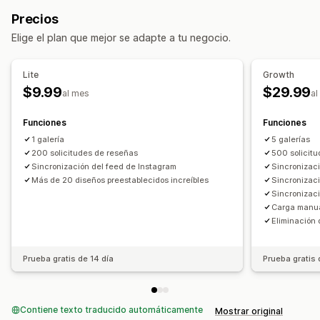
Carrusel
Collage
Compra el estilo
Catálogo
Lightbox
Diseño de cuadrícula
Página de todas las reseñas
Precios
Portafolio
Masonry
Cuadrícula
Fila
Lista
Presentación
Reseñas populares
Reseñas destacadas
Elige el plan que mejor se adapte a tu negocio.
Video
UGC
Resúmenes de reseñas
Fragmentos enriquecidos
Personalización
Formas de recopilar reseñas
Lite
Growth
Estilos personalizados
CSS personalizado
Subida masiva
Solicitudes por correo electrónico
$9.99
$29.99
al mes
al
Editor de arrastrar y soltar
Zoom en imágenes
Publicaciones en redes sociales
Ventanas emergentes
Efectos de desplazamiento
Funciones
Funciones
Formularios
Importar y exportar
Migración de reseñas
Adaptación a dispositivos móviles
1 galería
Etiquetas comprables
5 galerías
Automatizaciones
Solicitudes personalizadas
200 solicitudes de reseñas
500 solicit
Compartir en redes sociales
Múltiples idiomas
Sincronización del feed de Instagram
Sincronizac
Más de 20 diseños preestablecidos increíbles
Sincronizac
Sincronizac
Carga manu
Eliminación 
Prueba gratis de 14 día
Prueba gratis 
Contiene texto traducido automáticamente
Mostrar original