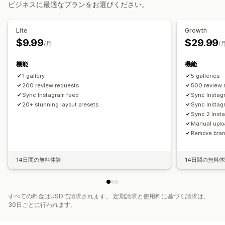
ビジネスに最適なプランをお選びください。
スライダー
ビデオ
UGC
レビューの収集方法
カスタマイズ
メールリクエスト
SNSのUGC
ポップアップ
フォーム
Lite
Growth
カスタムスタイル
カスタムCSS
一括アップロード
インポートとエクスポート
レビューの移行
オートメーション
$9.99
$29.99
/月
/
ドラッグ&ドロップエディタ
画像のズーム
ホバーエフェクト
カスタムリクエスト
モバイル対応
購入可能なタグ
ソーシャルメディアでの共有
機能
機能
複数言語
1 gallery
5 galleries
200 review requests
500 review 
Sync Instagram feed
Sync Instag
20+ stunning layout presets
Sync Instag
Sync 2 Inst
Manual upl
Remove bra
14日間の無料体験
14日間の無料
すべての料金はUSDで請求されます。 定期請求と使用料に基づく請求は、
30日ごとに行われます。