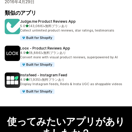
2016年4月29日
類似のアプリ
Judge.me Product Reviews App
5つ星中
5.0
(43,088)
•
無料プランあり
合計レビュー数：43088件
Collect unlimited product reviews, star ratings, testimonials
Built for Shopify
Loox ‑ Product Reviews App
5つ星中
4.9
(8,886)
•
無料プランあり
合計レビュー数：8886件
Convert more with visual product reviews, superpowered by AI
Built for Shopify
Instafeed ‑ Instagram Feed
5つ星中
4.9
(1,935)
•
無料プランあり
合計レビュー数：1935件
Display Instagram feeds, Reels & Insta UGC as shoppable videos
Built for Shopify
使ってみたいアプリがあり