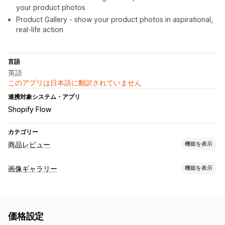
your product photos
Product Gallery - show your product photos in aspirational,
real-life action
言語
英語
このアプリは日本語に翻訳されていません
連携対象システム・アプリ
Shopify Flow
カテゴリー
商品レビュー
機能を表示
表示オプション
画像ギャラリー
機能を表示
テスティモニアル
写真のレビュー
動画のレビュー
星評価
ギャラリータイプ
カルーセル
メディアギャラリー
グリッドレイアウト
カルーセル
コラージュ
コーデから検索
ルックブック
レビュー一覧ページ
上位のレビュー
レビューのハイライト
価格設定
Lightbox
ポートフォリオ
Masonry
グリッド
行
リスト
レビューサマリー
リッチスニペット