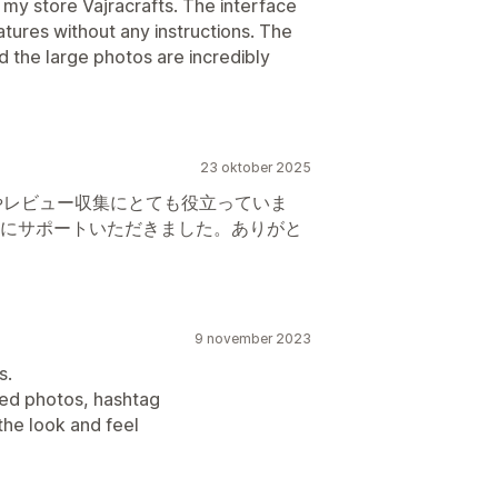
r my store Vajracrafts. The interface
features without any instructions. The
d the large photos are incredibly
23 oktober 2025
やレビュー収集にとても役立っていま
寧にサポートいただきました。ありがと
9 november 2023
s.
eed photos, hashtag
the look and feel