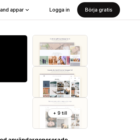
land appar
Logga in
Börja gratis
+ 9 till
 med användargenererade