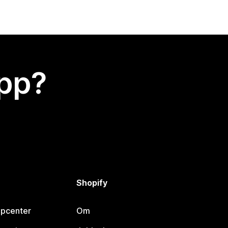
app?
Shopify
lpcenter
Om