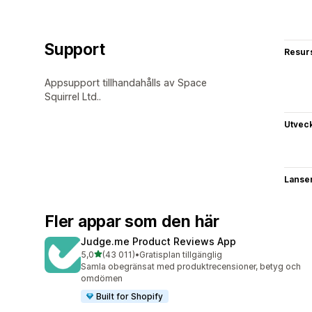
Support
Resur
Appsupport tillhandahålls av Space
Squirrel Ltd..
Utvec
Lanse
Fler appar som den här
Judge.me Product Reviews App
av 5 stjärnor
5,0
(43 011)
•
Gratisplan tillgänglig
43011 recensioner totalt
Samla obegränsat med produktrecensioner, betyg och
omdömen
Built for Shopify