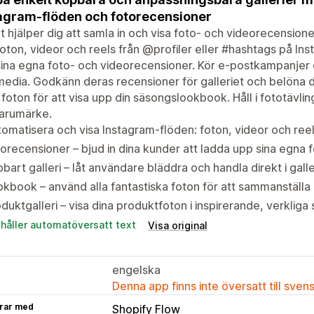
agram-flöden och fotorecensioner
 hjälper dig att samla in och visa foto- och videorecension
foton, videor och reels från @profiler eller #hashtags på Ins
ina egna foto- och videorecensioner. Kör e-postkampanjer 
edia. Godkänn deras recensioner för galleriet och belöna
foton för att visa upp din säsongslookbook. Håll i fototävl
varumärke.
omatisera och visa Instagram-flöden: foton, videor och reel
orecensioner – bjud in dina kunder att ladda upp sina egna f
bart galleri – låt användare bläddra och handla direkt i galle
kbook – använd alla fantastiska foton för att sammanställa
duktgalleri – visa dina produktfoton i inspirerande, verkliga 
ehåller automatöversatt text
Visa original
engelska
Denna app finns inte översatt till sven
rar med
Shopify Flow