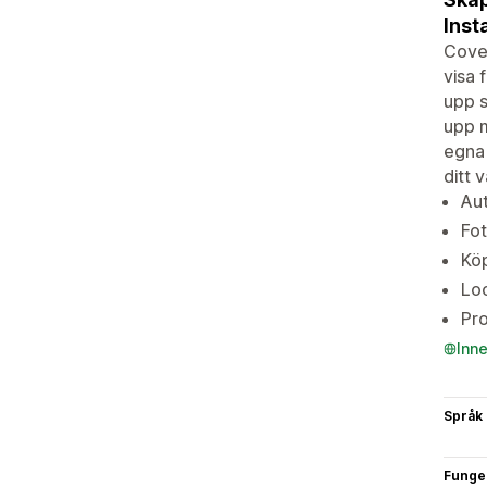
Inst
Covet
visa 
upp s
upp m
egna 
ditt 
Aut
Fot
Köp
Loo
Pro
Inn
Språk
Funge