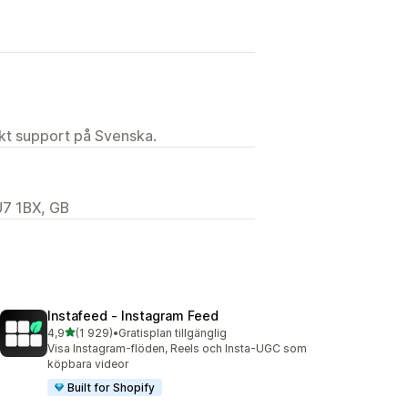
ekt support på Svenska.
7 1BX, GB
Instafeed ‑ Instagram Feed
av 5 stjärnor
4,9
(1 929)
•
Gratisplan tillgänglig
1929 recensioner totalt
Visa Instagram-flöden, Reels och Insta-UGC som
köpbara videor
Built for Shopify