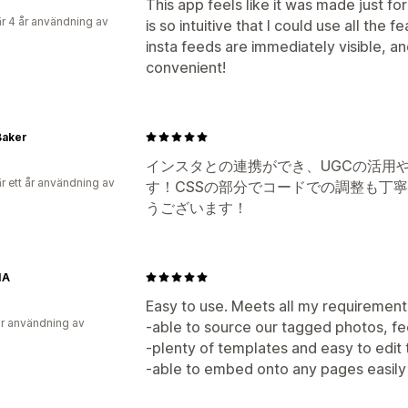
This app feels like it was made just fo
r 4 år användning av
is so intuitive that I could use all the 
insta feeds are immediately visible, an
convenient!
Baker
インスタとの連携ができ、UGCの活用
r ett år användning av
す！CSSの部分でコードでの調整も丁
うございます！
IA
Easy to use. Meets all my requirement
r användning av
-able to source our tagged photos, f
-plenty of templates and easy to edit 
-able to embed onto any pages easily