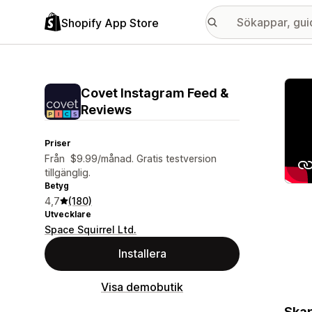
Shopify App Store
Galle
Covet Instagram Feed &
Reviews
Priser
Från $9.99/månad. Gratis testversion
tillgänglig.
Betyg
4,7
(180)
Utvecklare
Space Squirrel Ltd.
Installera
Visa demobutik
Skap