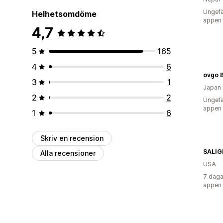
Ungefä
Helhetsomdöme
appen
4,7
5
165
4
6
ovgo 
3
1
Japan
2
2
Ungefä
appen
1
6
Skriv en recension
SALIG
Alla recensioner
USA
7 daga
appen