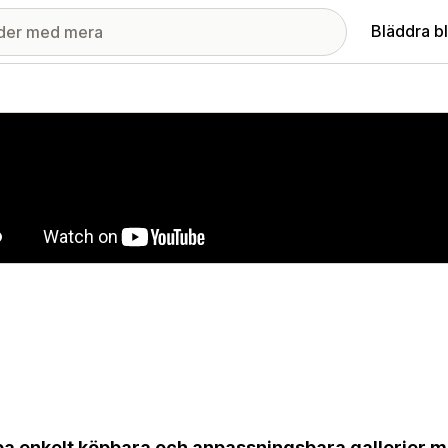
Bläddra b
ri med utvalda bilder
a enkelt köpbara och anpassningsbara gallerier