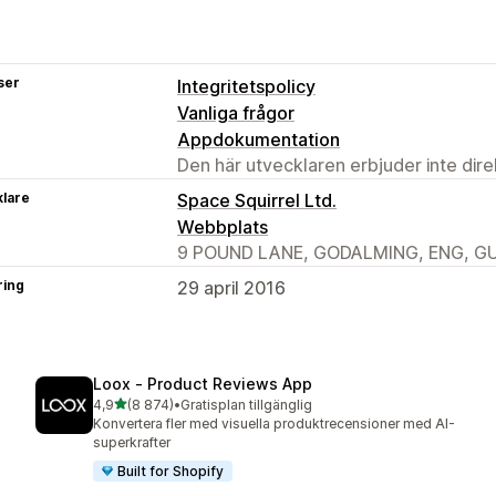
ser
Integritetspolicy
Vanliga frågor
Appdokumentation
Den här utvecklaren erbjuder inte dir
klare
Space Squirrel Ltd.
Webbplats
9 POUND LANE, GODALMING, ENG, GU
ring
29 april 2016
Loox ‑ Product Reviews App
av 5 stjärnor
4,9
(8 874)
•
Gratisplan tillgänglig
8874 recensioner totalt
Konvertera fler med visuella produktrecensioner med AI-
superkrafter
Built for Shopify