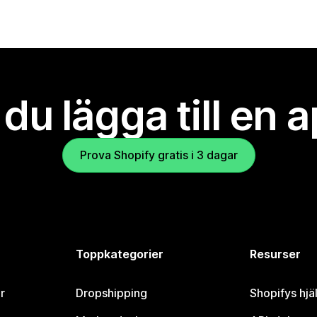
l du lägga till en 
Prova Shopify gratis i 3 dagar
Toppkategorier
Resurser
r
Dropshipping
Shopifys hjä