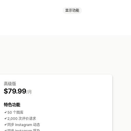
显示功能
分
轮播
媒体图库
网格布局
摘要
丰富代码片段
ghtbox
作品集
Masonry
网格
行
弹出窗口
表单
导入和导出
评论迁移
放式编辑器
图片缩放
悬停效果
享
多语言
高级版
$79.99
/月
特色功能
50 个图库
2,000 次评价请求
同步 Instagram 动态
同步 Instagram 提及