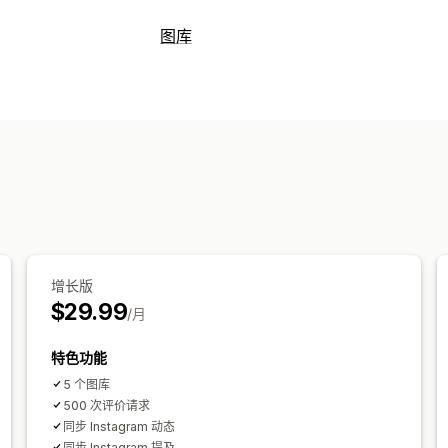
展示选项
图库
客户推荐语
图片评论
视频评论
星级评
图库类型
所有评论页面
热门评论
评论亮点
评论
轮播
拼贴
购买整套产品
宣传画册
Li
收集评论的方式
列表
滑块
视频
UGC
电子邮件请求
社交媒体用户生成内容
自定义
自动化
自定义请求
自定义样式
自定义 CSS
批量上传
拖
自动适应移动设备
购物式标签
社交分
增长版
$29.99
/月
特色功能
5 个图库
500 次评价请求
同步 Instagram 动态
同步 Instagram 提及