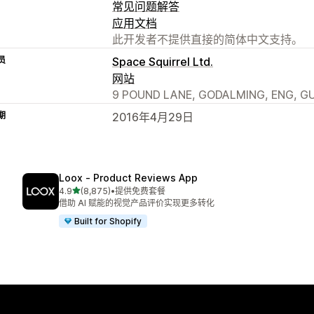
常见问题解答
应用文档
此开发者不提供直接的简体中文支持。
员
Space Squirrel Ltd.
网站
9 POUND LANE, GODALMING, ENG, GU
期
2016年4月29日
Loox ‑ Product Reviews App
星（满分 5 星）
4.9
(8,875)
•
提供免费套餐
总共 8875 条评论
借助 AI 赋能的视觉产品评价实现更多转化
Built for Shopify