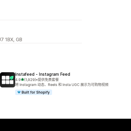
7 1BX, GB
Instafeed ‑ Instagram Feed
星（满分 5 星）
4.9
(1,929)
•
提供免费套餐
总共 1929 条评论
将 Instagram 动态、Reels 和 Insta UGC 展示为可购物视频
Built for Shopify