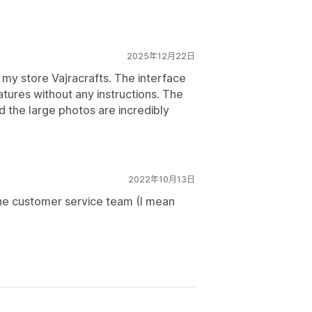
2025年12月22日
r my store Vajracrafts. The interface
features without any instructions. The
d the large photos are incredibly
2022年10月13日
 the customer service team (I mean