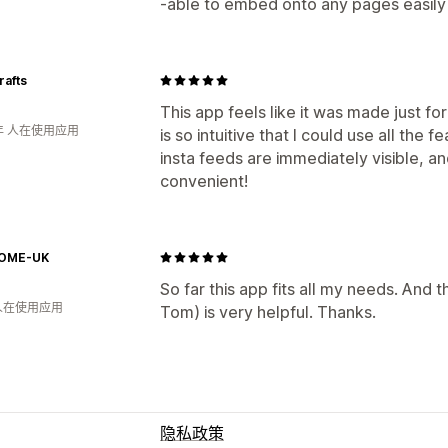
-able to embed onto any pages easily
rafts
This app feels like it was made just fo
年 人在使用应用
is so intuitive that I could use all the 
insta feeds are immediately visible, an
convenient!
HOME-UK
So far this app fits all my needs. And
 人在使用应用
Tom) is very helpful. Thanks.
隐私政策