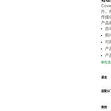
Cov
片、
传媒
产品
自动
照
可
产
产
包含
语言
适配以
类别