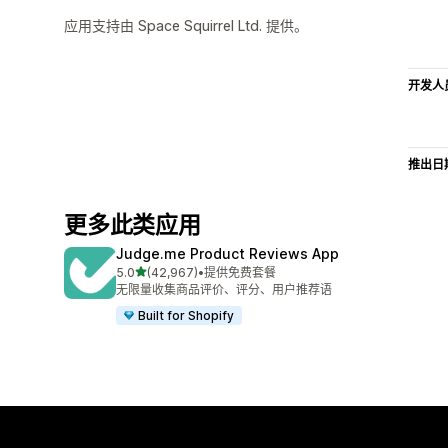
应用支持由 Space Squirrel Ltd. 提供。
开发人
推出日
更多此类应用
Judge.me Product Reviews App
星（满分 5 星）
5.0
(42,967)
•
提供免费套餐
总共 42967 条评论
无限量收集商品评价、评分、用户推荐语
Built for Shopify