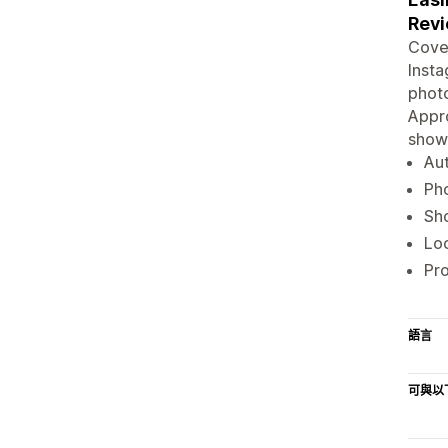
Revi
Covet
Insta
photo
Appro
show
Aut
Pho
Sho
Loo
Pro
語言
可與以