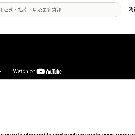
瀏
圖片圖庫
ly curate shoppable and customizable user-gener