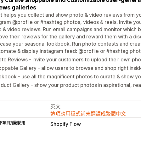
ews galleries
 helps you collect and show photo & video reviews from y
gram @profile or #hashtag photos, videos & reels. Invite yo
 & video reviews. Run email campaigns and monitor which 
ve their reviews for the gallery and reward them with a di
case your seasonal lookbook. Run photo contests and crea
omate & display Instagram feed: @profile or #hashtag phot
to Reviews - invite your customers to upload their own pho
ppable Gallery - allow users to browse and shop right insid
kbook - use all the magnificent photos to curate & show y
duct Gallery - show your product photos in aspirational, real
英文
這項應用程式尚未翻譯成繁體中文
下項目搭配使用
Shopify Flow