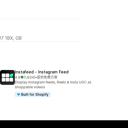
7 1BX, GB
Instafeed ‑ Instagram Feed
滿分 5 顆星
4.9
(1,934)
•
提供免費方案
共有 1934 則評價
Display Instagram feeds, Reels & Insta UGC as
shoppable videos
Built for Shopify