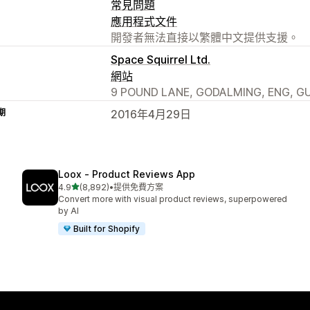
常見問題
應用程式文件
開發者無法直接以繁體中文提供支援。
Space Squirrel Ltd.
網站
9 POUND LANE, GODALMING, ENG, GU
期
2016年4月29日
Loox ‑ Product Reviews App
滿分 5 顆星
4.9
(8,892)
•
提供免費方案
共有 8892 則評價
Convert more with visual product reviews, superpowered
by AI
Built for Shopify