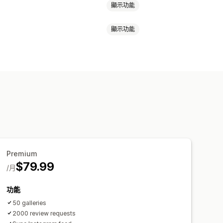
顯示功能
顯示功能
星級評等
輪播
多媒體檔案庫
精選評論
評論摘要
豐富程式碼片段
集
Masonry
網格
橫列
清單
播放器
彈出式視窗
表單
匯入和匯出
編輯器
圖片縮放
懸停效果
分享
多國語言
Premium
$79.99
/月
功能
50 galleries
2000 review requests