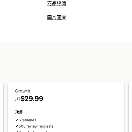
商品評價
顯示選項
圖片圖庫
用戶推薦
附照片的評論
附影片的評論
圖庫類型
網格版面配置
所有評論頁面
熱門評論
輪播
拼貼
購買整套
型錄
燈箱
作品
評論收集方式
影片
UGC
電子郵件邀請
社群媒體使用者產生內容
自訂
評論移轉
自動化
自訂評論邀請
自訂樣式
自訂 CSS
大量上傳
拖放式
行動裝置回應式設計
可購買標籤
社群
Growth
$29.99
/月
功能
5 galleries
500 review requests