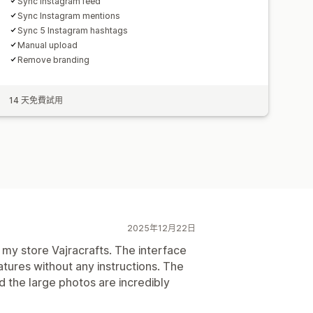
Sync Instagram feed
Sync Instagram mentions
Sync 5 Instagram hashtags
Manual upload
Remove branding
14 天免費試用
2025年12月22日
r my store Vajracrafts. The interface
features without any instructions. The
d the large photos are incredibly