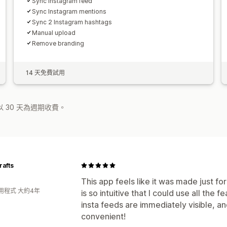
Sync Instagram feed
Sync Instagram mentions
Sync 2 Instagram hashtags
Manual upload
Remove branding
14 天免費試用
 30 天為週期收費。
rafts
This app feels like it was made just fo
用程式 大約4年
is so intuitive that I could use all the 
insta feeds are immediately visible, an
convenient!