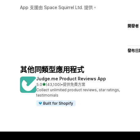
App 支援由 Space Squirrel Ltd. 提供。
開發者
發布日
其他同類型應用程式
Judge.me Product Reviews App
滿分 5 顆星
5.0
(43,100)
•
提供免費方案
共有 43100 則評價
Collect unlimited product reviews, star ratings,
testimonials
Built for Shopify