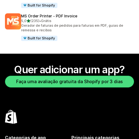
Built for Shopify
MS Order Printer ‑ PDF Invoice
de 5 estrelas
5,0
(235)
•
Grátis
235 avaliações ao todo
Gerador de faturas de pedidos para faturas em PDF, guias de
remessa e recibos
Built for Shopify
Quer adicionar um app?
Faça uma avaliação gratuita da Shopify por 3 dias
Categorias de app
Principais categorias