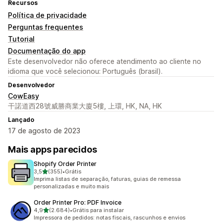
Recursos
Política de privacidade
Perguntas frequentes
Tutorial
Documentação do app
Este desenvolvedor não oferece atendimento ao cliente no
idioma que você selecionou: Português (brasil).
Desenvolvedor
CowEasy
干諾道西28號威勝商業大廈5樓, 上環, HK, NA, HK
Lançado
17 de agosto de 2023
Mais apps parecidos
Shopify Order Printer
de 5 estrelas
3,5
(355)
•
Grátis
355 avaliações ao todo
Imprima listas de separação, faturas, guias de remessa
personalizadas e muito mais
Order Printer Pro: PDF Invoice
de 5 estrelas
4,9
(2.684)
•
Grátis para instalar
2684 avaliações ao todo
Impressora de pedidos: notas fiscais, rascunhos e envios