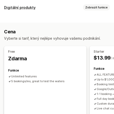
Typ akce
Digitální produkty
Zobrazit funkce
Schůzky
Pronájmy
Kurzy
Služby
Rezervace
Prezenční
Typy produktů
Online
Vlastní události
Kurzy
Videa
Vlastní
Správa rezervací
Cena
Správa stahování
Kalendář
Plánování
Termíny
Blokovaní dat
Více rezervací
Vyberte si tarif, který nejlépe vyhovuje vašemu podnikání.
Doručování e-mailů
Limity stahování
Vlastní odkazy
Rušení rezervací
Kapacitní limity
Prodej vstupenek
Přihlašování na akcích
Synchronizace dat
Zabezpečení souborů
Free
Starter
Aktualizace v reálném čase
E-mailová oznámení
$13.99
Zdarma
Omezení IP adres
Ochrana heslem
Vodoznaky
/ 
Notifikace pomocí SMS
Více jazyků
Více lokalit
Platby
Hostování souborů
Funkce
Zálohy
Správa zaměstnanců
Funkce
ALL FEATURE
Unlimited features
Přizpůsobení
Up to $1,00
5 bookings/mo, great to test the waters
Booking limit
Rezervační stránky
Kalendářní widget
Vlastní formuláře
Google/Out
Vlastní notifikace
Prosazování značky
1-1 booking 
Full day boo
Custom durat
Live chat cu