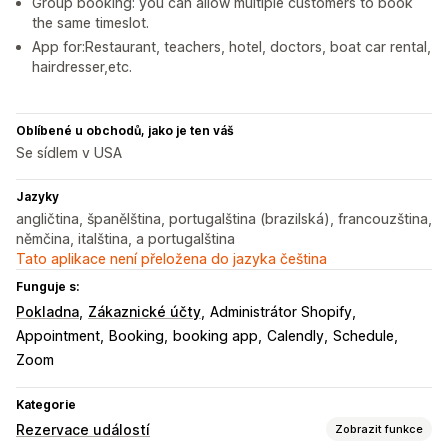
Group booking: you can allow multiple customers to book
the same timeslot.
App for:Restaurant, teachers, hotel, doctors, boat car rental,
hairdresser,etc.
Oblíbené u obchodů, jako je ten váš
Se sídlem v USA
Jazyky
angličtina, španělština, portugalština (brazilská), francouzština,
němčina, italština, a portugalština
Tato aplikace není přeložena do jazyka čeština
Funguje s:
Pokladna
Zákaznické účty
Administrátor Shopify
Appointment
Booking
booking app
Calendly
Schedule
Zoom
Kategorie
Rezervace událostí
Zobrazit funkce