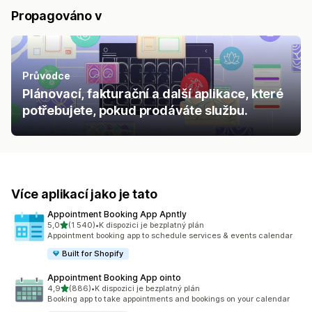
Propagováno v
Průvodce
Plánovací, fakturační a další aplikace, které
potřebujete, pokud prodáváte službu.
Více aplikací jako je tato
Appointment Booking App Apntly
z 5 hvězd
5,0
(1 540)
•
K dispozici je bezplatný plán
Celkový počet recenzí: 1540
Appointment booking app to schedule services & events calendar
Built for Shopify
Appointment Booking App ointo
z 5 hvězd
4,9
(886)
•
K dispozici je bezplatný plán
Celkový počet recenzí: 886
Booking app to take appointments and bookings on your calendar