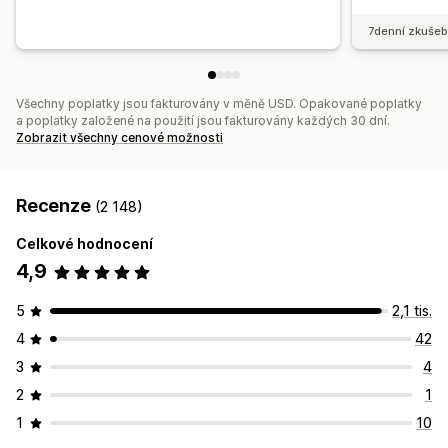
7denní zkušeb
Všechny poplatky jsou fakturovány v měně USD. Opakované poplatky
a poplatky založené na použití jsou fakturovány každých 30 dní.
Zobrazit všechny cenové možnosti
Recenze
(2 148)
Celkové hodnocení
4,9
5
2,1 tis.
4
42
3
4
2
1
1
10