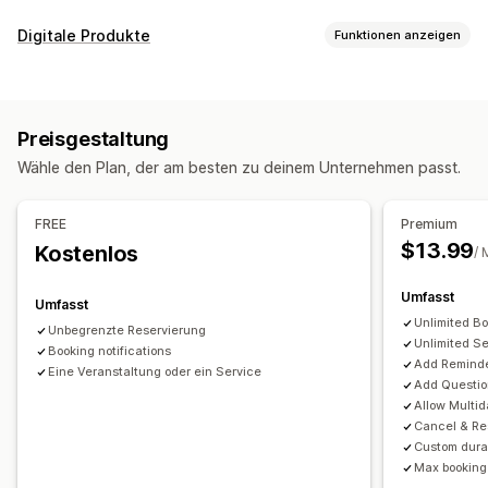
Eventart
Digitale Produkte
Funktionen anzeigen
Termine
Verleih
Kurse
Dienstleistungen
Reservierungen
Produkttypen
Persönlich
Online
Benutzerdefinierte Events
Kurse
Videos
Benutzerdefiniert
Buchungsverwaltung
Preisgestaltung
Download-Management
Kalender
Planung
Zeitfenster
Sperrdaten
Wähle den Plan, der am besten zu deinem Unternehmen passt.
E-Mail-Zustellung
Downloadbeschränkungen
Mehrfachbuchungen
Buchung stornieren
Benutzerdefiniertes Links
Kapazitätsgrenzen
Tickets
Check-in für Event
FREE
Premium
Datensynchronisierung
Updates in Echtzeit
$13.99
Kostenlos
Dateisicherheit
/ 
E-Mail-Benachrichtigungen
SMS-Benachrichtigungen
IP-Einschränkungen
Passwortschutz
Wasserzeichen
Umfasst
Mehrere Sprachen
Mehrere Standorte
Zahlungen
Umfasst
Dateihosting
Unlimited B
Anzahlungen
Mitarbeiterverwaltung
Unbegrenzte Reservierung
Unlimited S
Booking notifications
Add Remind
Anpassung
Eine Veranstaltung oder ein Service
Add Questi
Buchungsseiten
Kalender-Widget
Allow Multi
Benutzerdefinierte Formulare
Cancel & R
Custom dura
Benutzerdefinierte Benachrichtigungen
Branding
Max booking 