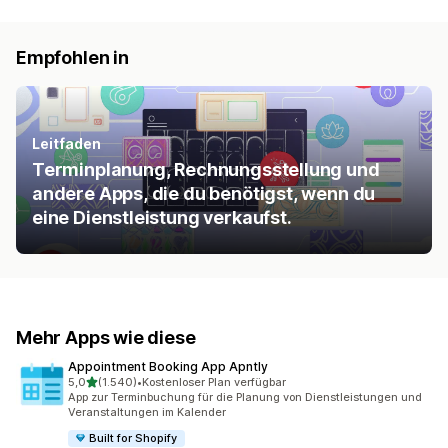
Empfohlen in
Leitfaden
Terminplanung, Rechnungsstellung und
andere Apps, die du benötigst, wenn du
eine Dienstleistung verkaufst.
Mehr Apps wie diese
Appointment Booking App Apntly
von 5 Sternen
5,0
(1.540)
•
Kostenloser Plan verfügbar
1540 Rezensionen insgesamt
App zur Terminbuchung für die Planung von Dienstleistungen und
Veranstaltungen im Kalender
Built for Shopify