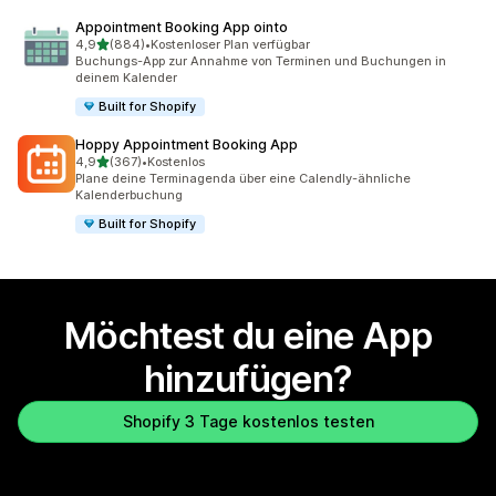
Appointment Booking App ointo
von 5 Sternen
4,9
(884)
•
Kostenloser Plan verfügbar
884 Rezensionen insgesamt
Buchungs-App zur Annahme von Terminen und Buchungen in
deinem Kalender
Built for Shopify
Hoppy Appointment Booking App
von 5 Sternen
4,9
(367)
•
Kostenlos
367 Rezensionen insgesamt
Plane deine Terminagenda über eine Calendly-ähnliche
Kalenderbuchung
Built for Shopify
Möchtest du eine App
hinzufügen?
Shopify 3 Tage kostenlos testen