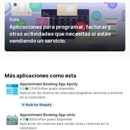
Guía
Aplicaciones para programar, facturar y
otras actividades que necesitas si estás
vendiendo un servicio.
Más aplicaciones como esta
Appointment Booking App Apntly
de 5 estrellas
5.0
(1,540)
•
Plan gratis disponible
1540 reseñas en total
Aplicación de reserva de citas para programar servicios y eventos
en el calendario
Built for Shopify
Appointment Booking App ointo
de 5 estrellas
4.9
(885)
•
Plan gratis disponible
885 reseñas en total
Aplicación de reservas para recibir citas y reservas en tu
calendario