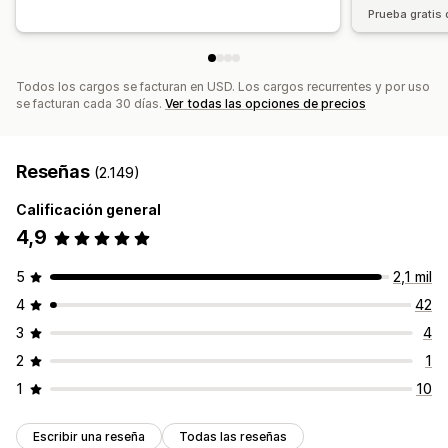
Promoción de marca
Prueba gratis 
Todos los cargos se facturan en USD. Los cargos recurrentes y por uso
se facturan cada 30 días.
Ver todas las opciones de precios
Reseñas
(2.149)
Calificación general
4,9
5
2,1 mil
4
42
3
4
2
1
1
10
Escribir una reseña
Todas las reseñas