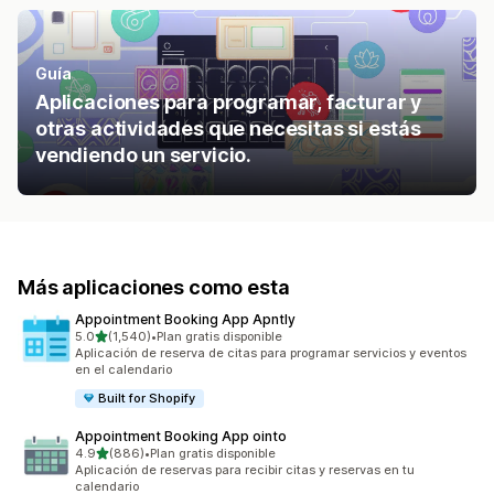
Guía
Aplicaciones para programar, facturar y
otras actividades que necesitas si estás
vendiendo un servicio.
Más aplicaciones como esta
Appointment Booking App Apntly
de 5 estrellas
5.0
(1,540)
•
Plan gratis disponible
1540 reseñas en total
Aplicación de reserva de citas para programar servicios y eventos
en el calendario
Built for Shopify
Appointment Booking App ointo
de 5 estrellas
4.9
(886)
•
Plan gratis disponible
886 reseñas en total
Aplicación de reservas para recibir citas y reservas en tu
calendario