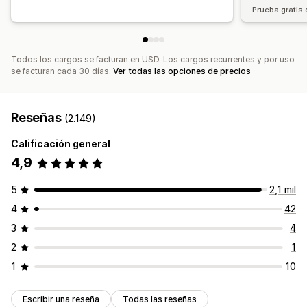
Promoción de marca
Prueba gratis 
Todos los cargos se facturan en USD. Los cargos recurrentes y por uso
se facturan cada 30 días.
Ver todas las opciones de precios
Reseñas
(2.149)
Calificación general
4,9
5
2,1 mil
4
42
3
4
2
1
1
10
Escribir una reseña
Todas las reseñas