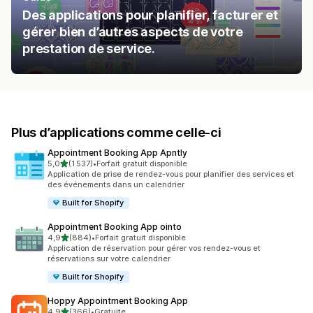
Des applications pour planifier, facturer et
gérer bien d’autres aspects de votre
prestation de service.
Plus d’applications comme celle-ci
Appointment Booking App Apntly
étoile(s) sur 5
5,0
(1 537)
•
Forfait gratuit disponible
1537 avis au total
Application de prise de rendez-vous pour planifier des services et
des événements dans un calendrier
Built for Shopify
Appointment Booking App ointo
étoile(s) sur 5
4,9
(884)
•
Forfait gratuit disponible
884 avis au total
Application de réservation pour gérer vos rendez-vous et
réservations sur votre calendrier
Built for Shopify
Hoppy Appointment Booking App
étoile(s) sur 5
4,9
(366)
•
Gratuite