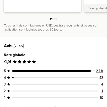
Essai gratuit d
Tous les frais sont facturés en USD. Les frais récurrents et basés sur
l’utilisation sont facturés tous les 30 jours.
Avis
(2 145)
Note globale
4,9
5
2,1 k
4
42
3
4
2
1
1
10