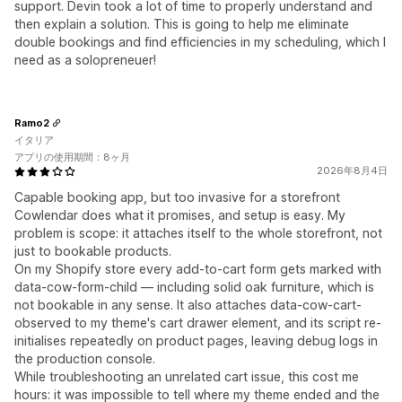
support. Devin took a lot of time to properly understand and
then explain a solution. This is going to help me eliminate
double bookings and find efficiencies in my scheduling, which I
need as a solopreneuer!
Ramo2
イタリア
アプリの使用期間：8ヶ月
2026年8月4日
Capable booking app, but too invasive for a storefront
Cowlendar does what it promises, and setup is easy. My
problem is scope: it attaches itself to the whole storefront, not
just to bookable products.
On my Shopify store every add-to-cart form gets marked with
data-cow-form-child — including solid oak furniture, which is
not bookable in any sense. It also attaches data-cow-cart-
observed to my theme's cart drawer element, and its script re-
initialises repeatedly on product pages, leaving debug logs in
the production console.
While troubleshooting an unrelated cart issue, this cost me
hours: it was impossible to tell where my theme ended and the