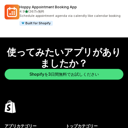
Hoppy Appointment Booking App
5つ星中
4.9
(367)
•
無料
合計レビュー数：367件
Schedule appointment agenda via calendly like calendar booking
Built for Shopify
使ってみたいアプリがあり
ましたか？
Shopifyを3日間無料でお試しください
アプリカテゴリー
トップカテゴリー