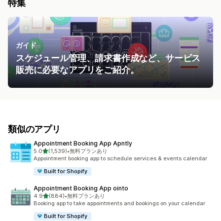
特集
ガイド
スケジュール管理、請求書作成など、サービス
販売に必要なアプリをご紹介。
類似のアプリ
Appointment Booking App Apntly
5つ星中
5.0
(1,539)
•
無料プランあり
合計レビュー数：1539件
Appointment booking app to schedule services & events calendar
Built for Shopify
Appointment Booking App ointo
5つ星中
4.9
(884)
•
無料プランあり
合計レビュー数：884件
Booking app to take appointments and bookings on your calendar
Built for Shopify