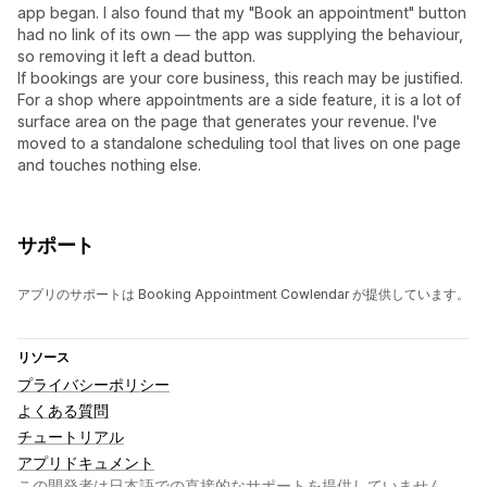
app began. I also found that my "Book an appointment" button
had no link of its own — the app was supplying the behaviour,
so removing it left a dead button.
If bookings are your core business, this reach may be justified.
For a shop where appointments are a side feature, it is a lot of
surface area on the page that generates your revenue. I've
moved to a standalone scheduling tool that lives on one page
and touches nothing else.
サポート
アプリのサポートは Booking Appointment Cowlendar が提供しています。
リソース
プライバシーポリシー
よくある質問
チュートリアル
アプリドキュメント
この開発者は日本語での直接的なサポートを提供していません。