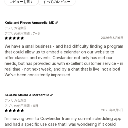
レビューを書く
すべてのレビュー
Knits and Pieces Annapolis, MD
アメリカ合衆国
アプリの使用期間：7ヶ月
2026年8月6日
We have a small business - and had difficulty finding a program
that could allow us to embed a calendar on our website to
offer classes and events. Cowlander not only has met our
needs, but has provided us with excellent customer service - in
real time - not next week, and by a chat that is live, not a bot!
We've been consistently impressed.
SLOLife Studio & Mercantile
アメリカ合衆国
アプリの使用期間：6日
2026年8月5日
I'm moving over to Cowlender from my current scheduling app
and had a specific use case that I was wondering if it could