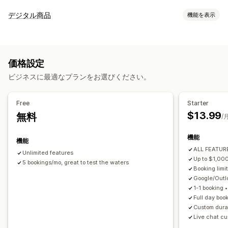
イベントタイプ
デジタル商品
機能を表示
予約
レンタル
クラス
サービス
予約
対面
オンライン
商品タイプ
カスタムイベント
コース
動画
カスタム
予約管理
価格設定
ダウンロード管理
カレンダー
スケジュール
時間枠
除外日の設定
複数予約
ビジネスに最適なプランをお選びください。
メール配信
ダウンロード制限
カスタムリンク
予約のキャンセル
受付可能枠数
チケット発行
イベントのチェックイン
データ同期
リアルタイム更新
ファイルセキュリティ
Free
Starter
メール通知
SMS通知
複数言語
複数ロケーション
決済
前払金
$13.99
無料
IP制限
パスワード保護
電子透かし
ファイルのホスティング
/
スタッフ管理
機能
機能
カスタマイズ
ALL FEATURE
Unlimited features
予約ページ
カレンダーウィジェット
カスタムフォーム
Up to $1,00
5 bookings/mo, great to test the waters
Booking limit
カスタム通知
ブランディング
Google/Out
1-1 booking 
Full day boo
Custom durat
Live chat cu