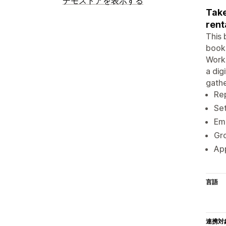
デモストアを表示する
Take
rent
This 
booki
Works
a dig
gathe
Rep
Set
Ema
Gro
App
言語
連携対