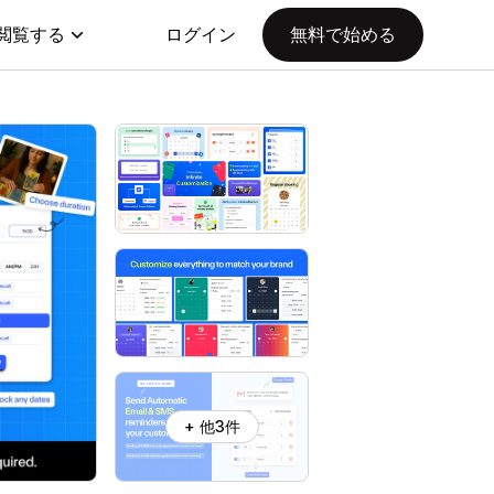
閲覧する
ログイン
無料で始める
+ 他3件