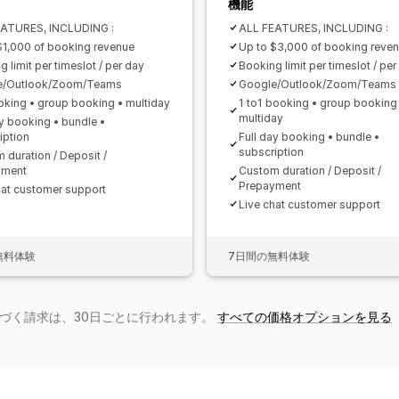
機能
EATURES, INCLUDING :
ALL FEATURES, INCLUDING :
$1,000 of booking revenue
Up to $3,000 of booking reve
 limit per timeslot / per day
Booking limit per timeslot / per
e/Outlook/Zoom/Teams
Google/Outlook/Zoom/Teams
oking • group booking • multiday
1 to1 booking • group booking
multiday
ay booking • bundle •
iption
Full day booking • bundle •
subscription
 duration / Deposit /
yment
Custom duration / Deposit /
Prepayment
hat customer support
Live chat customer support
無料体験
7日間の無料体験
基づく請求は、30日ごとに行われます。
すべての価格オプションを見る