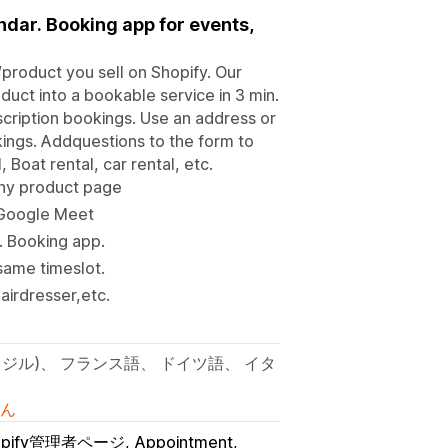
dar. Booking app for events,
product you sell on Shopify. Our
uct into a bookable service in 3 min.
scription bookings. Use an address or
kings. Addquestions to the form to
, Boat rental, car rental, etc.
any product page
 Google Meet
. Booking app.
same timeslot.
airdresser,etc.
ラジル)、 フランス語、 ドイツ語、 イタ
ん
opify管理者ページ
Appointment