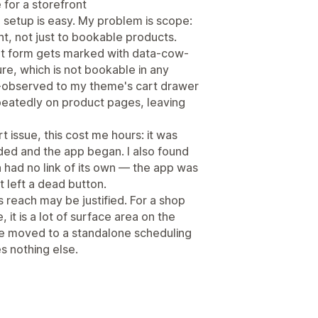
 for a storefront
setup is easy. My problem is scope:
ont, not just to bookable products.
rt form gets marked with data-cow-
ure, which is not bookable in any
t-observed to my theme's cart drawer
repeatedly on product pages, leaving
 issue, this cost me hours: it was
ded and the app began. I also found
had no link of its own — the app was
t left a dead button.
s reach may be justified. For a shop
it is a lot of surface area on the
ve moved to a standalone scheduling
s nothing else.