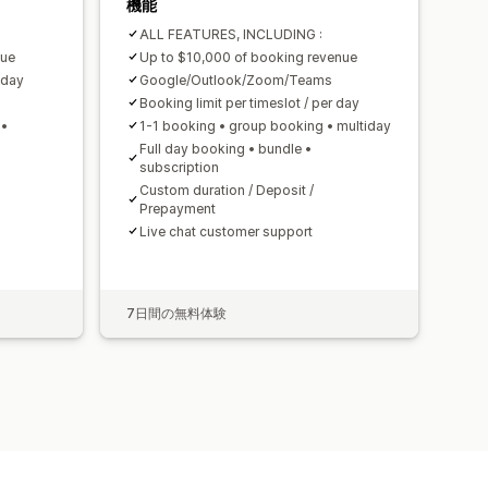
機能
ALL FEATURES, INCLUDING :
nue
Up to $10,000 of booking revenue
 day
Google/Outlook/Zoom/Teams
Booking limit per timeslot / per day
 •
1-1 booking • group booking • multiday
Full day booking • bundle •
subscription
Custom duration / Deposit /
Prepayment
Live chat customer support
7日間の無料体験