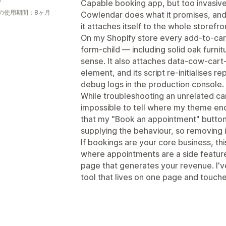
Capable booking app, but too invasive
の使用期間：8ヶ月
Cowlendar does what it promises, and 
it attaches itself to the whole storefr
On my Shopify store every add-to-ca
form-child — including solid oak furnit
sense. It also attaches data-cow-car
element, and its script re-initialises 
debug logs in the production console.
While troubleshooting an unrelated cart
impossible to tell where my theme en
that my "Book an appointment" button 
supplying the behaviour, so removing i
If bookings are your core business, thi
where appointments are a side feature, 
page that generates your revenue. I'
tool that lives on one page and touche