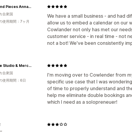
Knits and Pieces Annapolis, MD
カ合衆国
We have a small business - and had dif
の使用期間：7ヶ月
allow us to embed a calendar on our w
Cowlander not only has met our needs,
customer service - in real time - not ne
not a bot! We've been consistently im
SLOLife Studio & Mercantile
カ合衆国
I'm moving over to Cowlender from my
の使用期間：6日
specific use case that I was wondering 
of time to properly understand and then
help me eliminate double bookings and 
which I need as a solopreneuer!
2
ア