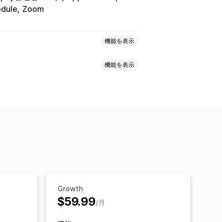
dule
Zoom
機能を表示
機能を表示
対面
オンライン
カスタムイベント
日の設定
複数予約
予約のキャンセル
のチェックイン
データ同期
ムリンク
知
複数言語
複数ロケーション
決済
ァイルのホスティング
カスタムフォーム
カスタム通知
Growth
$59.99
/月