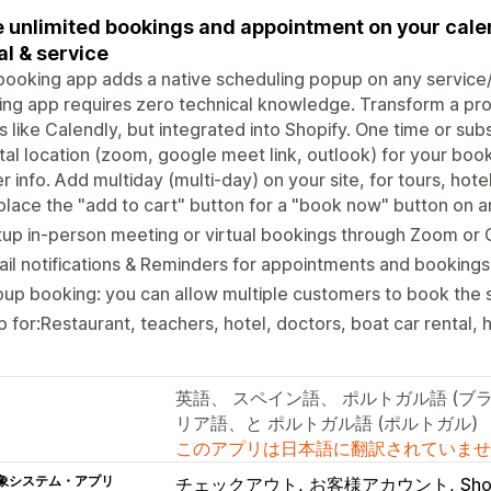
 unlimited bookings and appointment on your calen
al & service
booking app adds a native scheduling popup on any service/
ng app requires zero technical knowledge. Transform a prod
 like Calendly, but integrated into Shopify. One time or sub
ital location (zoom, google meet link, outlook) for your boo
r info. Add multiday (multi-day) on your site, for tours, hotel
lace the "add to cart" button for a "book now" button on 
up in-person meeting or virtual bookings through Zoom or
il notifications & Reminders for appointments and bookings
up booking: you can allow multiple customers to book the 
 for:Restaurant, teachers, hotel, doctors, boat car rental, h
英語、 スペイン語、 ポルトガル語 (ブ
リア語、と ポルトガル語 (ポルトガル)
このアプリは日本語に翻訳されていませ
象システム・アプリ
チェックアウト
お客様アカウント
Sh