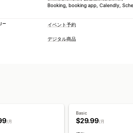
Booking
booking app
Calendly
Sche
リー
イベント予約
イベントタイプ
デジタル商品
予約
レンタル
クラス
サービス
予約
商品タイプ
予約管理
コース
動画
カスタム
カレンダー
スケジュール
時間枠
除外
ダウンロード管理
受付可能枠数
チケット発行
イベント
メール配信
ダウンロード制限
カスタ
リアルタイム更新
メール通知
SMS通
前払金
スタッフ管理
ファイルセキュリティ
IP制限
パスワード保護
電子透かし
フ
カスタマイズ
予約ページ
カレンダーウィジェット
Basic
ブランディング
99
$29.99
/月
/月