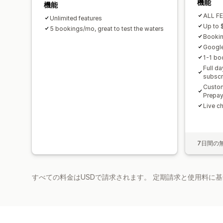
機能
機能
ALL F
Unlimited features
Up to 
5 bookings/mo, great to test the waters
Booking
Googl
1-1 bo
Full d
subscr
Custom
Prepa
Live c
7日間の
すべての料金はUSDで請求されます。 定期請求と使用料に