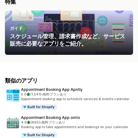
特集
ガイド
スケジュール管理、請求書作成など、サービス
販売に必要なアプリをご紹介。
類似のアプリ
Appointment Booking App Apntly
5つ星中
5.0
(1,541)
•
無料プランあり
合計レビュー数：1541件
Appointment booking app to schedule services & events calendar
Built for Shopify
Appointment Booking App ointo
5つ星中
4.9
(885)
•
無料プランあり
合計レビュー数：885件
Booking app to take appointments and bookings on your calendar
Built for Shopify