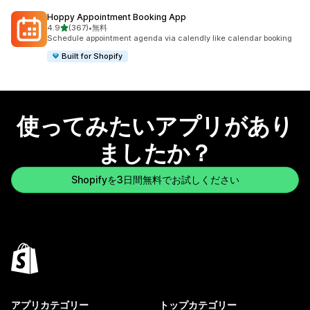
Hoppy Appointment Booking App
5つ星中
4.9
(367)
•
無料
合計レビュー数：367件
Schedule appointment agenda via calendly like calendar booking
Built for Shopify
使ってみたいアプリがあり
ましたか？
Shopifyを3日間無料でお試しください
アプリカテゴリー
トップカテゴリー