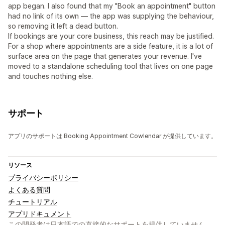
app began. I also found that my "Book an appointment" button
had no link of its own — the app was supplying the behaviour,
so removing it left a dead button.
If bookings are your core business, this reach may be justified.
For a shop where appointments are a side feature, it is a lot of
surface area on the page that generates your revenue. I've
moved to a standalone scheduling tool that lives on one page
and touches nothing else.
サポート
アプリのサポートは Booking Appointment Cowlendar が提供しています。
リソース
プライバシーポリシー
よくある質問
チュートリアル
アプリドキュメント
この開発者は日本語での直接的なサポートを提供していません。