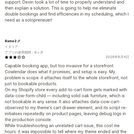
support. Devin took a lot of time to properly understand and
then explain a solution. This is going to help me eliminate
double bookings and find efficiencies in my scheduling, which I
need as a solopreneuer!
Ramo2
イタリア
アプリの使用期間：8ヶ月
2026年8月4日
Capable booking app, but too invasive for a storefront
Cowlendar does what it promises, and setup is easy. My
problem is scope: it attaches itself to the whole storefront, not
just to bookable products.
On my Shopify store every add-to-cart form gets marked with
data-cow-form-child — including solid oak furniture, which is
not bookable in any sense. It also attaches data-cow-cart-
observed to my theme's cart drawer element, and its script re-
initialises repeatedly on product pages, leaving debug logs in
the production console.
While troubleshooting an unrelated cart issue, this cost me
hours: it was impossible to tell where my theme ended and the