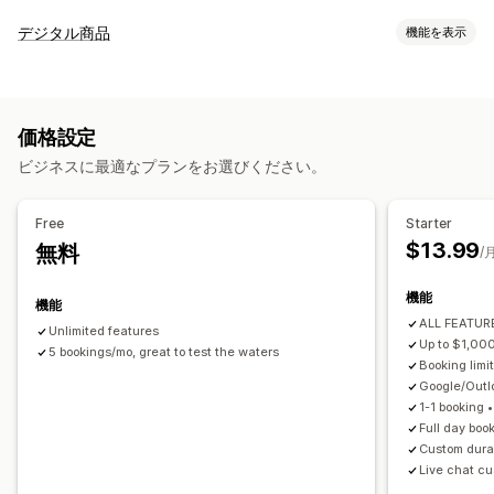
イベントタイプ
デジタル商品
機能を表示
予約
レンタル
クラス
サービス
予約
対面
オンライン
商品タイプ
カスタムイベント
コース
動画
カスタム
予約管理
価格設定
ダウンロード管理
カレンダー
スケジュール
時間枠
除外日の設定
複数予約
ビジネスに最適なプランをお選びください。
メール配信
ダウンロード制限
カスタムリンク
予約のキャンセル
受付可能枠数
チケット発行
イベントのチェックイン
データ同期
リアルタイム更新
ファイルセキュリティ
Free
Starter
メール通知
SMS通知
複数言語
複数ロケーション
決済
前払金
$13.99
無料
IP制限
パスワード保護
電子透かし
ファイルのホスティング
/
スタッフ管理
機能
機能
カスタマイズ
ALL FEATURE
Unlimited features
予約ページ
カレンダーウィジェット
カスタムフォーム
Up to $1,00
5 bookings/mo, great to test the waters
Booking limit
カスタム通知
ブランディング
Google/Out
1-1 booking 
Full day boo
Custom durat
Live chat cu