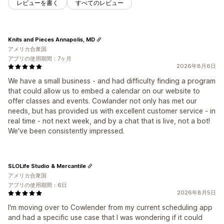
レビューを書く
すべてのレビュー
Knits and Pieces Annapolis, MD
アメリカ合衆国
アプリの使用期間：7ヶ月
2026年8月6日
We have a small business - and had difficulty finding a program
that could allow us to embed a calendar on our website to
offer classes and events. Cowlander not only has met our
needs, but has provided us with excellent customer service - in
real time - not next week, and by a chat that is live, not a bot!
We've been consistently impressed.
SLOLife Studio & Mercantile
アメリカ合衆国
アプリの使用期間：6日
2026年8月5日
I'm moving over to Cowlender from my current scheduling app
and had a specific use case that I was wondering if it could